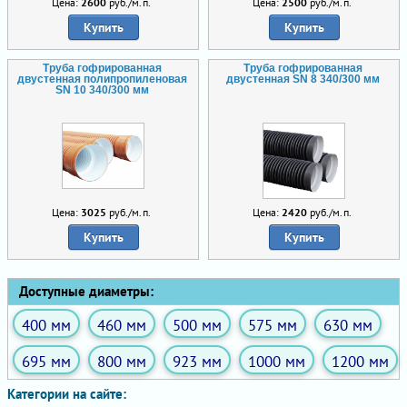
Цена:
2600
руб./м.п.
Цена:
2500
руб./м.п.
Купить
Купить
Труба гофрированная
Труба гофрированная
двустенная полипропиленовая
двустенная SN 8 340/300 мм
SN 10 340/300 мм
Цена:
3025
руб./м.п.
Цена:
2420
руб./м.п.
Купить
Купить
Доступные диаметры:
400 мм
460 мм
500 мм
575 мм
630 мм
695 мм
800 мм
923 мм
1000 мм
1200 мм
Категории на сайте: