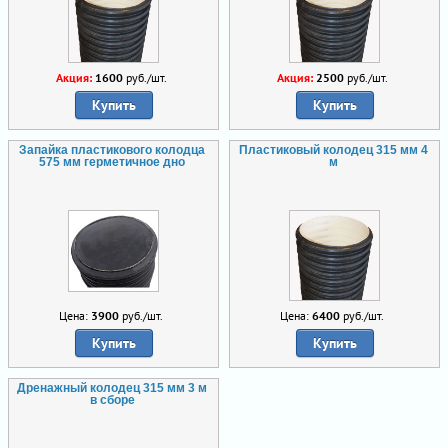
Акция:
1600
руб./шт.
Акция:
2500
руб./шт.
Купить
Купить
Запайка пластикового колодца
Пластиковый колодец 315 мм 4
575 мм герметичное дно
м
Цена:
3900
руб./шт.
Цена:
6400
руб./шт.
Купить
Купить
Дренажный колодец 315 мм 3 м
в сборе