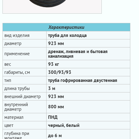
Характеристики
вид изделия
труба для колодца
диаметр
923 мм
дренаж, ливневая и бытовая
применение
канализация
вес
93 кг
габариты, см
300/93/93
тип
труба гофрированная двустенная
длина трубы
3 м
внешний диаметр
923 мм
внутренний
800 мм
диаметр
материал
ПНД
цвет
черный, белый
глубина при
до 6 м
монтаже