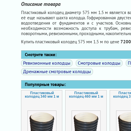
Описание товара
Пластиковый колодец диаметр 575 мм 1.5 м является в
её еще называют шахта колодца. Гофрированная двустен
водоотведения от фундаментов и с участков. Основ
необходимости возможность доступа к трубам, рев
поворотными, ревизионными, проходными, накопительны
Купить пластиковый колодец 575 мм 1.5 м по цене
7200
Смотрите также:
Ревизионные колодцы
Смотровые колодцы
П
Дренажные смотровые колодцы
Популярные товары:
Пластиковый
Пластиковый
Пласт
колодец 340 мм 1 м
колодец 460 мм 1 м
колодец 3