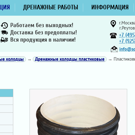
ЦИЯ
ДРЕНАЖНЫЕ РАБОТЫ
ИНФОРМАЦИЯ
г.Москва
Работаем без выходных!
г.Реутов
Доставка без предоплаты!
+7 (495
Вся продукция в наличии!
+7 (92
info@sd
ные колодцы
→
Дренажные колодцы пластиковые
→ Пластиковы