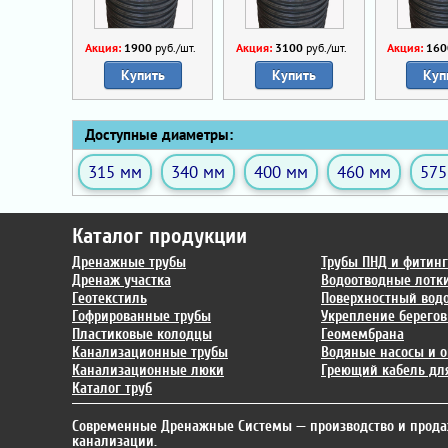
Акция:
1900
руб./шт.
Акция:
3100
руб./шт.
Акция:
160
Купить
Купить
Куп
Доступные диаметры:
315 мм
340 мм
400 мм
460 мм
575
Каталог продукции
Дренажные трубы
Трубы ПНД и фитин
Дренаж участка
Водоотводные лотк
Геотекстиль
Поверхностный вод
Гофрированные трубы
Укрепление берегов
Пластиковые колодцы
Геомембрана
Канализационные трубы
Водяные насосы и о
Канализационные люки
Греющий кабель для
Каталог труб
Современные Дренажные Системы
— производство и прода
канализации.