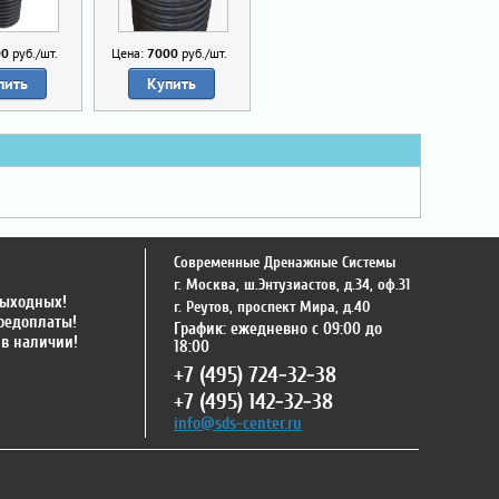
00
руб./шт.
Цена:
7000
руб./шт.
пить
Купить
Современные Дренажные Системы
г. Москва
,
ш.Энтузиастов, д.34, оф.31
выходных!
г. Реутов
,
проспект Мира, д.40
предоплаты!
График: ежедневно с 09:00 до
 в наличии!
18:00
+7 (495) 724-32-38
+7 (495) 142-32-38
info@sds-center.ru