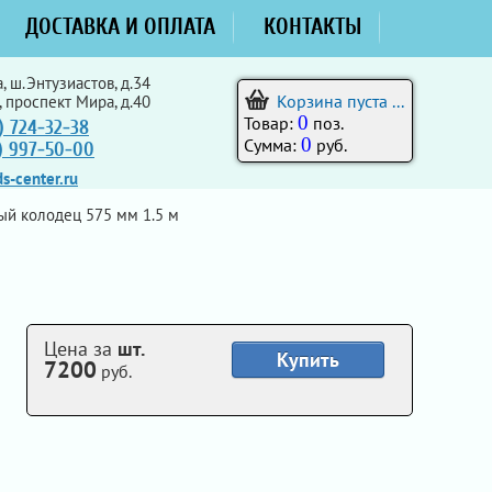
ДОСТАВКА И ОПЛАТА
КОНТАКТЫ
, ш.Энтузиастов, д.34
Корзина пуста ...
, проспект Мира, д.40
0
Товар:
поз.
) 724-32-38
0
Сумма:
руб.
5) 997-50-00
s-center.ru
й колодец 575 мм 1.5 м
Цена за
шт.
Купить
7200
руб.