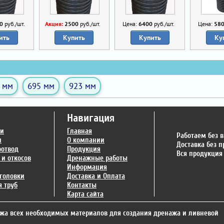
0
руб./шт.
Акция:
2500
руб./шт.
Цена:
6400
руб./шт.
Цена:
58
ить
Купить
Купить
Ку
 мм
695 мм
923 мм
Навигация
ги
Главная
Работаем без 
и
О компании
Доставка без 
оотвод
Продукция
Вся продукция
 и откосов
Дренажные работы
Информация
головки
Доставка и Оплата
 труб
Контакты
Карта сайта
жа всех необходимых материалов для создания дренажа и ливневой