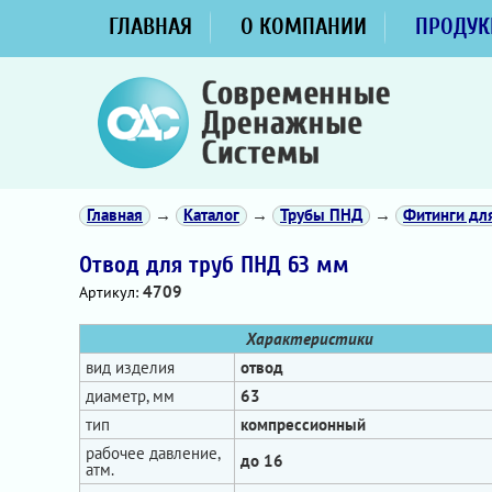
ГЛАВНАЯ
О КОМПАНИИ
ПРОДУК
Главная
→
Каталог
→
Трубы ПНД
→
Фитинги дл
Отвод для труб ПНД 63 мм
4709
Артикул:
Характеристики
вид изделия
отвод
диаметр, мм
63
тип
компрессионный
рабочее давление,
до 16
атм.