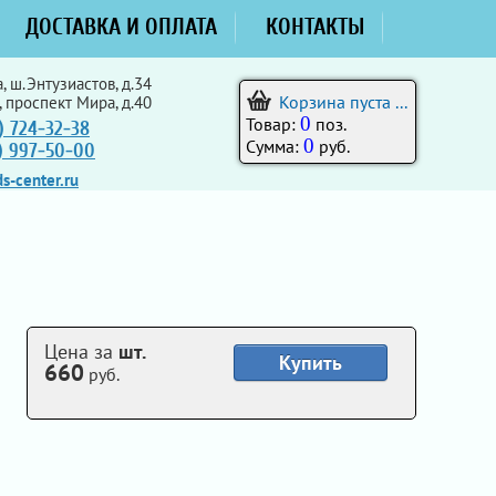
ДОСТАВКА И ОПЛАТА
КОНТАКТЫ
, ш.Энтузиастов, д.34
Корзина пуста ...
, проспект Мира, д.40
0
Товар:
поз.
) 724-32-38
0
Сумма:
руб.
5) 997-50-00
s-center.ru
Цена за
шт.
Купить
660
руб.