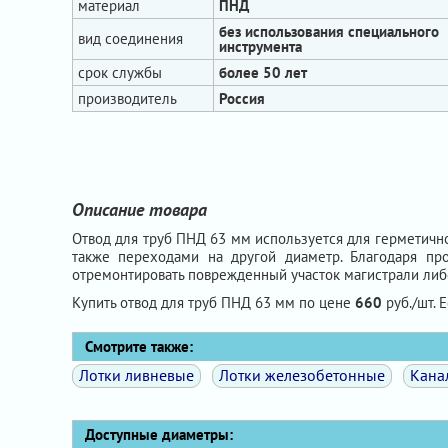
материал
ПНД
без использования специального
вид соединения
инструмента
срок службы
более 50 лет
производитель
Россия
Описание товара
Отвод для труб ПНД 63 мм используется для герметично
также переходами на другой диаметр. Благодаря пр
отремонтировать поврежденный участок магистрали либо
Купить отвод для труб ПНД 63 мм по цене
660
руб./шт. 
Смотрите также:
Лотки ливневые
Лотки железобетонные
Кана
Доступные диаметры: