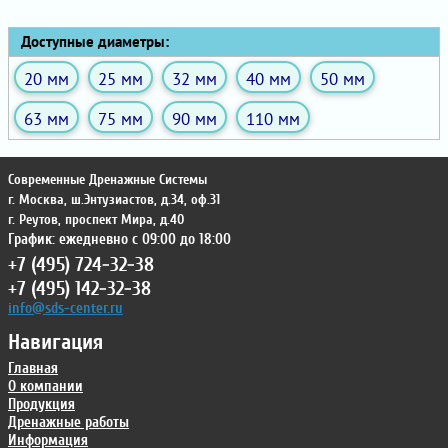
Доступные диаметры:
20 мм
25 мм
32 мм
40 мм
50 мм
63 мм
75 мм
90 мм
110 мм
Современные Дренажные Системы
г. Москва
,
ш.Энтузиастов, д.34, оф.31
г. Реутов
,
проспект Мира, д.40
График: ежедневно с 09:00 до 18:00
+7 (495) 724-32-38
+7 (495) 142-32-38
info@sds-center.ru
Навигация
Главная
О компании
Продукция
Дренажные работы
Информация