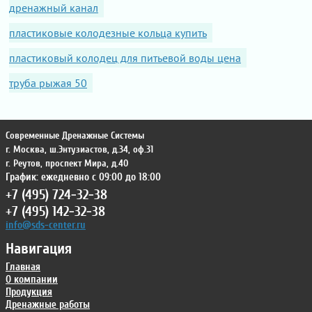
дренажный канал
пластиковые колодезные кольца купить
пластиковый колодец для питьевой воды цена
труба рыжая 50
Современные Дренажные Системы
г. Москва
,
ш.Энтузиастов, д.34, оф.31
г. Реутов
,
проспект Мира, д.40
График: ежедневно с 09:00 до 18:00
+7 (495) 724-32-38
+7 (495) 142-32-38
info@sds-center.ru
Навигация
Главная
О компании
Продукция
Дренажные работы