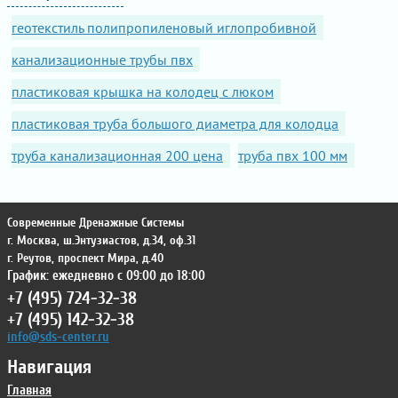
геотекстиль полипропиленовый иглопробивной
канализационные трубы пвх
пластиковая крышка на колодец с люком
пластиковая труба большого диаметра для колодца
труба канализационная 200 цена
труба пвх 100 мм
Современные Дренажные Системы
г. Москва
,
ш.Энтузиастов, д.34, оф.31
г. Реутов
,
проспект Мира, д.40
График: ежедневно с 09:00 до 18:00
+7 (495) 724-32-38
+7 (495) 142-32-38
info@sds-center.ru
Навигация
Главная