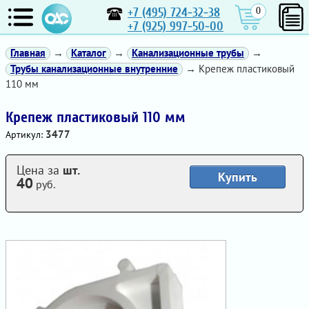
+7 (495) 724-32-38
0
+7 (925) 997-50-00
Главная
→
Каталог
→
Канализационные трубы
→
Трубы канализационные внутренние
→ Крепеж пластиковый
110 мм
Крепеж пластиковый 110 мм
3477
Артикул:
Цена за
шт.
Купить
40
руб.