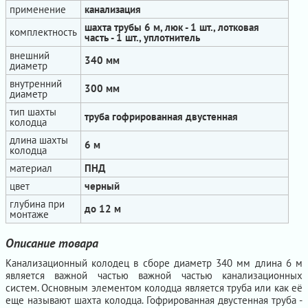
применение
канализация
шахта трубы 6 м, люк - 1 шт., лотковая
комплектность
часть - 1 шт., уплотнитель
внешний
340 мм
диаметр
внутренний
300 мм
диаметр
тип шахты
труба гофрированная двустенная
колодца
длина шахты
6 м
колодца
материал
ПНД
цвет
черный
глубина при
до 12 м
монтаже
Описание товара
Канализационный колодец в сборе диаметр 340 мм длина 6 м
является важной частью важной частью канализационных
систем. Основным элементом колодца является труба или как её
еще называют шахта колодца. Гофрированная двустенная труба -