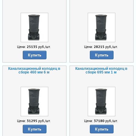
Цена:
25135
руб./шт.
Цена:
28215
руб./шт.
Купить
Купить
Канализационный колодец в
Канализационный колодец в
сборе 460 мм 6 м
сборе 695 мм 1 м
Цена:
31295
руб./шт.
Цена:
37180
руб./шт.
Купить
Купить