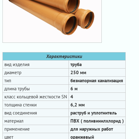
Характеристики
вид изделия
труба
диаметр
250 мм
тип
безнапорная канализация
длина трубы
6 м
класс кольцевой жесткости SN
4
толщина стенки
6,2 мм
вид соединения
раструб и уплотнитель
материал
ПВХ ( поливинилхлорид )
применение
для наружных работ
цвет
оранжевый