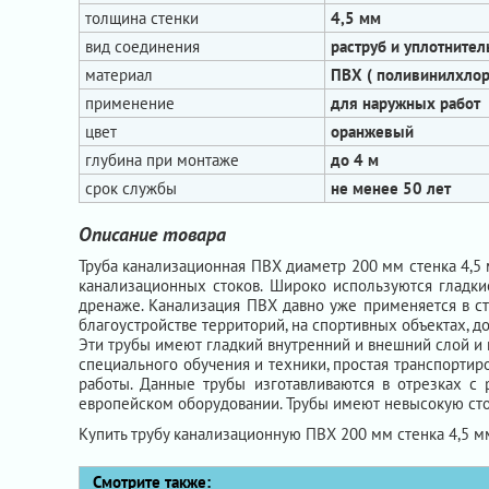
толщина стенки
4,5 мм
вид соединения
раструб и уплотнител
материал
ПВХ ( поливинилхлор
применение
для наружных работ
цвет
оранжевый
глубина при монтаже
до 4 м
срок службы
не менее 50 лет
Описание товара
Труба канализационная ПВХ диаметр 200 мм стенка 4,5 
канализационных стоков. Широко используются гладки
дренаже. Канализация ПВХ давно уже применяется в ст
благоустройстве территорий, на спортивных объектах, д
Эти трубы имеют гладкий внутренний и внешний слой и
специального обучения и техники, простая транспортиро
работы. Данные трубы изготавливаются в отрезках с
европейском оборудовании. Трубы имеют невысокую сто
Купить трубу канализационную ПВХ 200 мм стенка 4,5 м
Смотрите также: