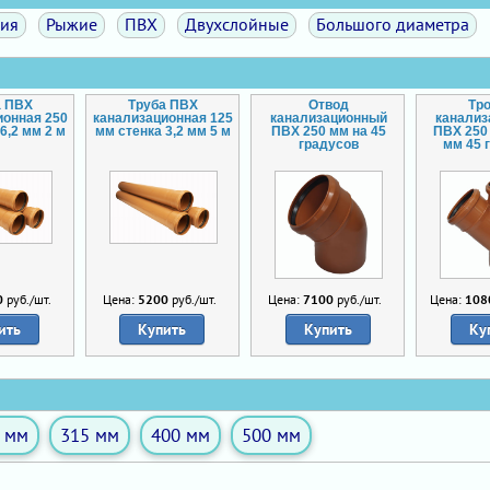
ция
Рыжие
ПВХ
Двухслойные
Большого диаметра
а ПВХ
Труба ПВХ
Отвод
Тр
ионная 250
канализационная 125
канализационный
канали
6,2 мм 2 м
мм стенка 3,2 мм 5 м
ПВХ 250 мм на 45
ПВХ 250
градусов
мм 45 
0
руб./шт.
Цена:
5200
руб./шт.
Цена:
7100
руб./шт.
Цена:
108
ить
Купить
Купить
Ку
 мм
315 мм
400 мм
500 мм