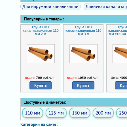
Для наружной канализации
Ливневая канализа
Популярные товары:
Труба ПВХ
Труба ПВХ
Труб
канализационная 110
канализационная 110
канализац
мм 2 м
мм 3 м
мм стенка 
Акция:
700
руб./шт.
Акция:
1050
руб./шт.
Цена:
400
Купить
Купить
Куп
Доступные диаметры:
110 мм
125 мм
160 мм
200 мм
250
Категории на сайте: