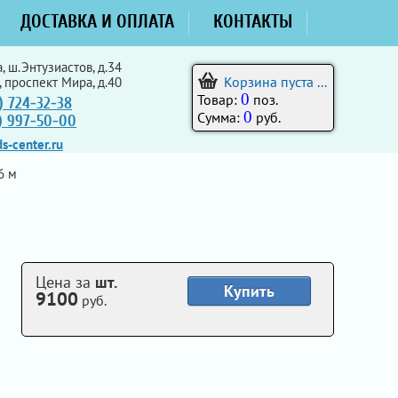
ДОСТАВКА И ОПЛАТА
КОНТАКТЫ
, ш.Энтузиастов, д.34
Корзина пуста ...
, проспект Мира, д.40
0
Товар:
поз.
) 724-32-38
0
Сумма:
руб.
5) 997-50-00
s-center.ru
6 м
Цена за
шт.
Купить
9100
руб.