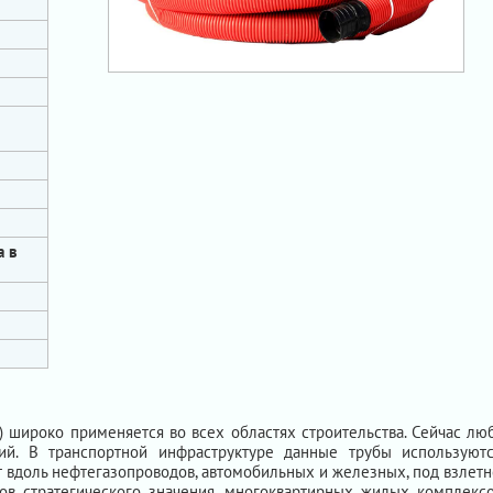
а в
) широко применяется во всех областях строительства. Сейчас 
ий. В транспортной инфраструктуре данные трубы используют
т вдоль нефтегазопроводов, автомобильных и железных, под взлет
ов стратегического значения, многоквартирных жилых комплексо