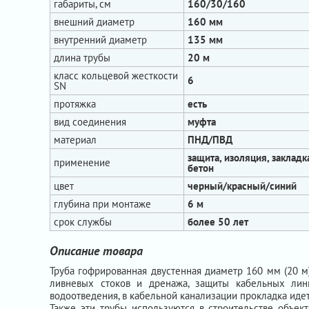
габариты, см
160/30/160
внешний диаметр
160 мм
внутренний диаметр
135 мм
длина трубы
20 м
класс кольцевой жесткости
6
SN
протяжка
есть
вид соединения
муфта
материал
ПНД/ПВД
защита, изоляция, закладк
применение
бетон
цвет
черный/красный/синий
глубина при монтаже
6 м
срок службы
более 50 лет
Описание товара
Труба гофрированная двустенная диаметр 160 мм (20 м
ливневых стоков и дренажа, защиты кабельных лин
водоотведения, в кабельной канализации прокладка иде
Также эти трубы используются в строительстве объект