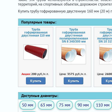
территорий, на спортивных объектах, дорожном строител
Купить трубу гофрированную двустенную 160 мм (20 м) 
Популярные товары:
Труба
Труба
Тр
гофрированная
гофрированная
гофрир
двустенная 110 мм
двустенная
двуст
полипропиленовая
полипроп
SN 8 340/300 мм
SN 10 31
Акция:
200
руб./м.п.
Цена:
3575
руб./м.п.
Цена:
260
Купить
Купить
Куп
Доступные диаметры:
50 мм
63 мм
75 мм
90 мм
110 мм