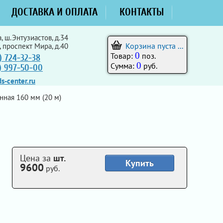
ДОСТАВКА И ОПЛАТА
КОНТАКТЫ
, ш.Энтузиастов, д.34
Корзина пуста ...
, проспект Мира, д.40
0
Товар:
поз.
) 724-32-38
0
Сумма:
руб.
5) 997-50-00
s-center.ru
ная 160 мм (20 м)
Цена за
шт.
Купить
9600
руб.