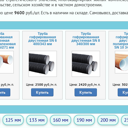
ьстве, сельском хозяйстве и в частном домостроении.
по цене
9600
руб./шт. Есть в наличии на складе. Самовывоз, доставка
уба
Труба
Труба
Т
ованная
гофрированная
гофрированная
гофри
енная
двустенная SN 6
двустенная SN 8
двус
иленовая
400/343 мм
340/300 мм
полипро
5/271 мм
SN 10 3
0
руб./м.п.
Цена:
2500
руб./м.п.
Цена:
2420
руб./м.п.
Цена:
302
ить
Купить
Купить
Ку
125 мм
133 мм
160 мм
190 мм
200 мм
2