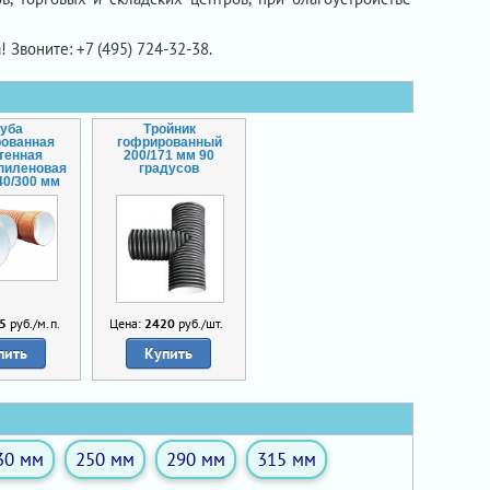
! Звоните: +7 (495) 724-32-38.
руба
Тройник
рованная
гофрированный
тенная
200/171 мм 90
пиленовая
градусов
40/300 мм
5
руб./м.п.
Цена:
2420
руб./шт.
пить
Купить
30 мм
250 мм
290 мм
315 мм