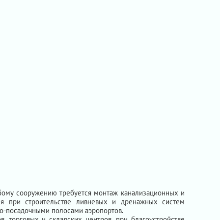
любому сооружению требуется монтаж канализационных и
ся при строительстве ливневых и дренажных систем
но-посадочными полосами аэропортов.
в, торговых и складских центров, при благоустройстве