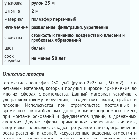
упаковка
рулон 25 м
ширина
2 м
материал
полиэфир первичный
назначение
разделение, фильтрация, укрепление
стойкость к гниению, воздействию плесени и
свойства
грибковых образований
цвет
белый
срок
не менее 50 лет
службы
Описание товара
Геотекстиль полиэфир 350 г/м2 (рулон 2х25 м.п, 50 m2) – это
нетканый материал, который получил широкое применение во
многих сферах строительства. Данный материал устойчив к
ультрафиолетовому излучению, воздействию влаги, грибка и
плесени. Используется при строительстве постоянных и
временных автомобильных дорог, в железнодорожных сетях,
при монтаже оснований и фундаментов зданий, в дренажных
системах. Другие сферы применения: кровельные системы,
спортивные площадки, укладка тротуарной плитки, ограничение
роста растений и корней, искусственные водоемы, отмостки и
парковки, ландшафтные работы. Нетканое полотно легко