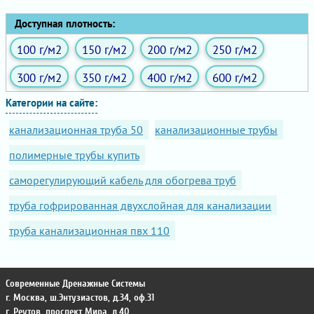
Доступная плотность:
100 г/м2
150 г/м2
200 г/м2
250 г/м2
300 г/м2
350 г/м2
400 г/м2
600 г/м2
Категории на сайте:
канализационная труба 50
канализационные трубы
полимерные трубы купить
саморегулирующий кабель для обогрева труб
труба гофрированная двухслойная для канализации
труба канализационная пвх 110
Современные Дренажные Системы
г. Москва
,
ш.Энтузиастов, д.34, оф.31
г. Реутов
,
проспект Мира, д.40