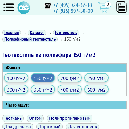
+7 (495) 724-32-38
0
+7 (925) 997-50-00
Главная
→
Каталог
→
Геотекстиль
→
Полиэфирный геотекстиль
→ 150 г/м2
Геотекстиль из полиэфира 150 г/м2
Фильтр:
100 г/м2
150 г/м2
200 г/м2
250 г/м2
300 г/м2
350 г/м2
400 г/м2
600 г/м2
Часто ищут:
Геоткань
Оптом
Полипропиленовый
Для дренажа
Дорожный
Для водоемов