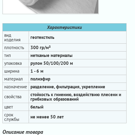
Характеристики
вид
геотекстиль
изделия
плотность
300 гр/м²
тип
нетканые материалы
упаковка
рулон 50/100/200 м
ширина
1 - 6 м
материал
полиэфир
назначение
разделение, фильтрация, укрепление
стойкость к гниению, воздействию плесени и
свойства
грибковых образований
цвет
белый
срок
не менее 50 лет
службы
Описание товара