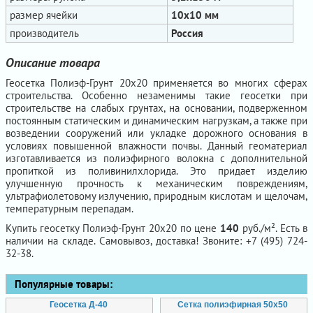
размер ячейки
10x10 мм
производитель
Россия
Описание товара
Геосетка Полиэф-Грунт 20х20 применяется во многих сферах
строительства. Особенно незаменимы такие геосетки при
строительстве на слабых грунтах, на основании, подверженном
постоянным статическим и динамическим нагрузкам, а также при
возведении сооружений или укладке дорожного основания в
условиях повышенной влажности почвы. Данный геоматериал
изготавливается из полиэфирного волокна с дополнительной
пропиткой из поливинилхлорида. Это придает изделию
улучшенную прочность к механическим повреждениям,
ультрафиолетовому излучению, природным кислотам и щелочам,
температурным перепадам.
Купить геосетку Полиэф-Грунт 20х20 по цене
140
руб./м². Есть в
наличии на складе. Самовывоз, доставка! Звоните: +7 (495) 724-
32-38.
Популярные товары:
Геосетка Д-40
Сетка полиэфирная 50х50