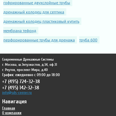
гофрированные двухслойные трубы
дренажный колодец для септика
дренажный колодец пластиковый купить
мембрана тефонд
перфорированные трубы для дренажа
труба 600
Современные Дренажные Системы
г. Москва
,
ш.Энтузиастов, д.34, оф.31
г. Реутов
,
проспект Мира, д.40
График: ежедневно с 09:00 до 18:00
+7 (495) 724-32-38
+7 (495) 142-32-38
info@sds-center.ru
Навигация
Главная
О компании