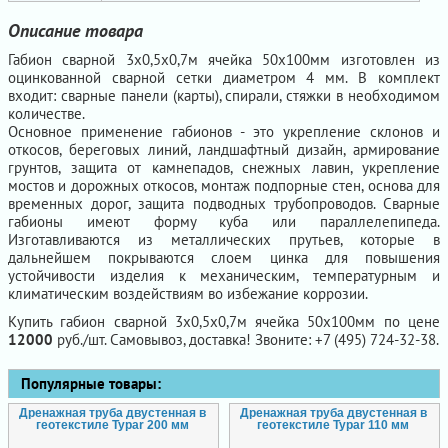
Описание товара
Габион сварной 3х0,5х0,7м ячейка 50х100мм изготовлен из
оцинкованной сварной сетки диаметром 4 мм. В комплект
входит: сварные панели (карты), спирали, стяжки в необходимом
количестве.
Основное применение габионов - это укрепление склонов и
откосов, береговых линий, ландшафтный дизайн, армирование
грунтов, защита от камнепадов, снежных лавин, укрепление
мостов и дорожных откосов, монтаж подпорные стен, основа для
временных дорог, защита подводных трубопроводов. Сварные
габионы имеют форму куба или параллелепипеда.
Изготавливаются из металлических прутьев, которые в
дальнейшем покрываются слоем цинка для повышения
устойчивости изделия к механическим, температурным и
климатическим воздействиям во избежание коррозии.
Купить габион сварной 3х0,5х0,7м ячейка 50х100мм по цене
12000
руб./шт. Самовывоз, доставка! Звоните: +7 (495) 724-32-38.
Популярные товары:
Дренажная труба двустенная в
Дренажная труба двустенная в
геотекстиле Typar 200 мм
геотекстиле Typar 110 мм