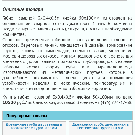
Описание товара
Габион сварной 3х0,4х0,5м ячейка 50х100мм изготовлен из
оцинкованной сварной сетки диаметром 4 мм. В комплект
входит: сварные панели (карты), спирали, стяжки в необходимом
количестве.
Основное применение габионов - это укрепление склонов и
откосов, береговых линий, ландшафтный дизайн, армирование
грунтов, защита от камнепадов, снежных лавин, укрепление
мостов и дорожных откосов, монтаж подпорные стен, основа для
временных дорог, защита подводных трубопроводов. Сварные
габионы имеют форму куба или параллелепипеда.
Изготавливаются из металлических прутьев, которые в
дальнейшем покрываются слоем цинка для повышения
устойчивости изделия к механическим, температурным и
климатическим воздействиям во избежание коррозии.
Купить габион сварной 3х0,4х0,5м ячейка 50х100мм по цене
10500
руб./шт. Самовывоз, доставка! Звоните: +7 (495) 724-32-38.
Популярные товары:
Дренажная труба двустенная в
Дренажная труба двустенная в
геотекстиле Typar 200 мм
геотекстиле Typar 110 мм