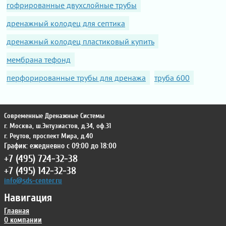
гофрированные двухслойные трубы
дренажный колодец для септика
дренажный колодец пластиковый купить
мембрана тефонд
перфорированные трубы для дренажа
труба 600
Современные Дренажные Системы
г. Москва
,
ш.Энтузиастов, д.34, оф.31
г. Реутов
,
проспект Мира, д.40
График: ежедневно с 09:00 до 18:00
+7 (495) 724-32-38
+7 (495) 142-32-38
info@sds-center.ru
Навигация
Главная
О компании