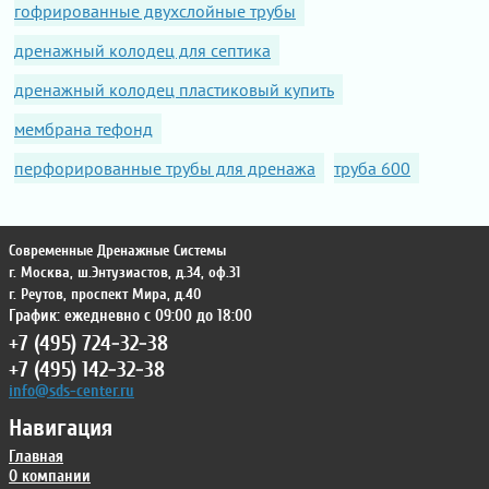
гофрированные двухслойные трубы
дренажный колодец для септика
дренажный колодец пластиковый купить
мембрана тефонд
перфорированные трубы для дренажа
труба 600
Современные Дренажные Системы
г. Москва
,
ш.Энтузиастов, д.34, оф.31
г. Реутов
,
проспект Мира, д.40
График: ежедневно с 09:00 до 18:00
+7 (495) 724-32-38
+7 (495) 142-32-38
info@sds-center.ru
Навигация
Главная
О компании