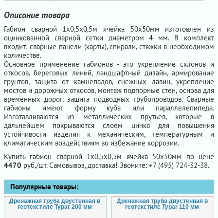
Описание товара
Габион сварной 1х0,5х0,5м ячейка 50х50мм изготовлен из
оцинкованной сварной сетки диаметром 4 мм. В комплект
входит: сварные панели (карты), спирали, стяжки в необходимом
количестве.
Основное применение габионов - это укрепление склонов и
откосов, береговых линий, ландшафтный дизайн, армирование
грунтов, защита от камнепадов, снежных лавин, укрепление
мостов и дорожных откосов, монтаж подпорные стен, основа для
временных дорог, защита подводных трубопроводов. Сварные
габионы имеют форму куба или параллелепипеда.
Изготавливаются из металлических прутьев, которые в
дальнейшем покрываются слоем цинка для повышения
устойчивости изделия к механическим, температурным и
климатическим воздействиям во избежание коррозии.
Купить габион сварной 1х0,5х0,5м ячейка 50х50мм по цене
4470
руб./шт. Самовывоз, доставка! Звоните: +7 (495) 724-32-38.
Популярные товары:
Дренажная труба двустенная в
Дренажная труба двустенная в
геотекстиле Typar 200 мм
геотекстиле Typar 110 мм