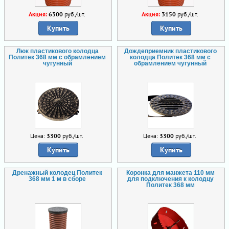
Акция:
6300
руб./шт.
Акция:
3150
руб./шт.
Купить
Купить
Люк пластикового колодца
Дождеприемник пластикового
Политек 368 мм с обрамлением
колодца Политек 368 мм с
чугунный
обрамлением чугунный
Цена:
3300
руб./шт.
Цена:
3300
руб./шт.
Купить
Купить
Дренажный колодец Политек
Коронка для манжета 110 мм
368 мм 1 м в сборе
для подключения к колодцу
Политек 368 мм