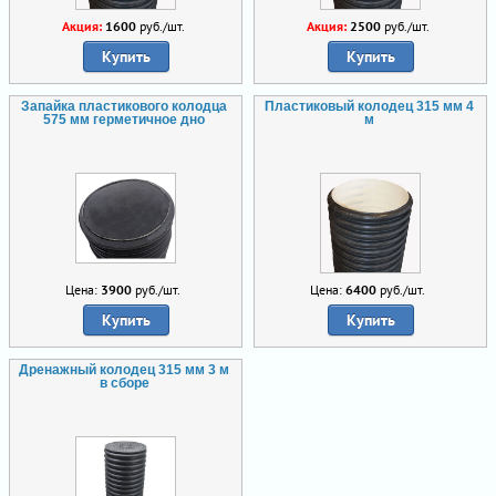
Акция:
1600
руб./шт.
Акция:
2500
руб./шт.
Купить
Купить
Запайка пластикового колодца
Пластиковый колодец 315 мм 4
575 мм герметичное дно
м
Цена:
3900
руб./шт.
Цена:
6400
руб./шт.
Купить
Купить
Дренажный колодец 315 мм 3 м
в сборе