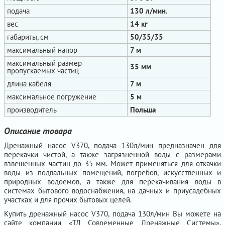
подача
130 л/мин.
вес
14 кг
габариты, см
50/35/35
максимальный напор
7 м
максимальный размер
35 мм
пропускаемых частиц
длина кабеля
7 м
максимальное погружение
5 м
производитель
Польша
Описание товара
Дренажный насос V370, подача 130л/мин предназначен для
перекачки чистой, а также загрязненной воды с размерами
взвешенных частиц до 35 мм. Может применяться для откачки
воды из подвальных помещений, погребов, искусственных и
природных водоемов, а также для перекачивания воды в
системах бытового водоснабжения, на дачных и приусадебных
участках и для прочих бытовых целей.
Купить дренажный насос V370, подача 130л/мин Вы можете на
сайте компании «ТД Современные Дренажные Системы»,