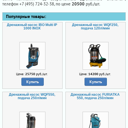
телефон +7 (495) 724-32-38, по цене
20500
руб./шт.
Популярные товары:
Дренажный насос IBO Multi IP
Дренажный насос WQF250,
1000 INOX
подача 120л/мин
Цена:
25750
руб./шт.
Цена:
14200
руб./шт.
Купить
Купить
Дренажный насос WQF550,
Дренажный насос FURIATKA
подача 250л/мин
550, подача 250л/мин