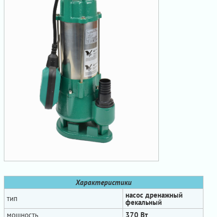
Характеристики
насос дренажный
тип
фекальный
мощность
370 Вт