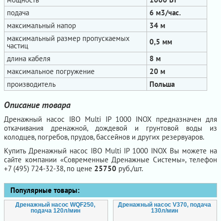
подача
6 м3/час.
максимальный напор
34 м
максимальный размер пропускаемых
0,5 мм
частиц
длина кабеля
8 м
максимальное погружение
20 м
производитель
Польша
Описание товара
Дренажный насос IBO Multi IP 1000 INOX предназначен для
откачивания дренажной, дождевой и грунтовой воды из
колодцев, погребов, прудов, бассейнов и других резервуаров.
Купить Дренажный насос IBO Multi IP 1000 INOX Вы можете на
сайте компании «Современные Дренажные Системы», телефон
+7 (495) 724-32-38, по цене
25750
руб./шт.
Популярные товары:
Дренажный насос WQF250,
Дренажный насос V370, подача
подача 120л/мин
130л/мин