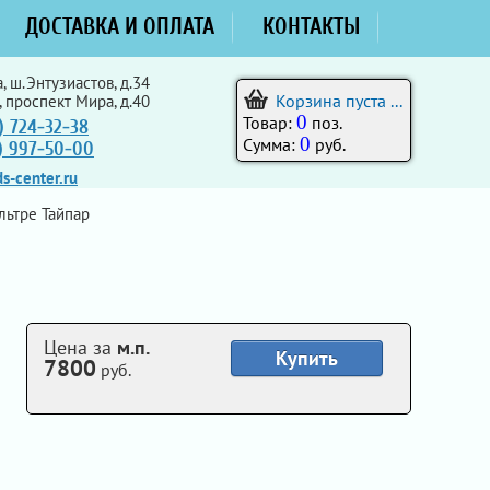
ДОСТАВКА И ОПЛАТА
КОНТАКТЫ
, ш.Энтузиастов, д.34
Корзина пуста ...
, проспект Мира, д.40
0
Товар:
поз.
) 724-32-38
0
Сумма:
руб.
5) 997-50-00
s-center.ru
льтре Тайпар
Цена за
м.п.
Купить
7800
руб.