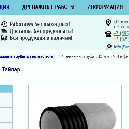
ЦИЯ
ДРЕНАЖНЫЕ РАБОТЫ
ИНФОРМАЦИЯ
г.Москва
Работаем без выходных!
г.Реутов
Доставка без предоплаты!
+7 (495
Вся продукция в наличии!
+7 (92
info@sd
ажные трубы в геотекстиле
→ Дренажная труба 500 мм SN 8 в фи
 Тайпар