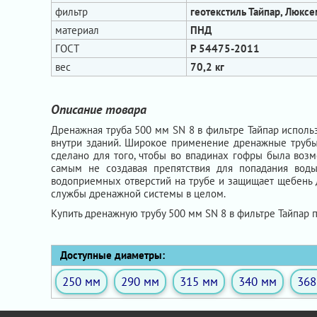
фильтр
геотекстиль Тайпар, Люкс
материал
ПНД
ГОСТ
Р 54475-2011
вес
70,2 кг
Описание товара
Дренажная труба 500 мм SN 8 в фильтре Тайпар использ
внутри зданий. Широкое применение дренажные трубы п
сделано для того, чтобы во впадинах гофры была возм
самым не создавая препятствия для попадания воды
водоприемных отверстий на трубе и защищает щебень д
службы дренажной системы в целом.
Купить дренажную трубу 500 мм SN 8 в фильтре Тайпар 
Доступные диаметры:
250 мм
290 мм
315 мм
340 мм
368