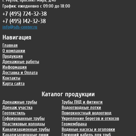
г. Реутов
,
проспект Мира, д.40
График: ежедневно с 09:00 до 18:00
+7 (495) 724-32-38
+7 (495) 142-32-38
info@sds-center.ru
Навигация
Главная
О компании
Продукция
Дренажные работы
Информация
Доставка и Оплата
Контакты
Карта сайта
Каталог продукции
Дренажные трубы
Трубы ПНД и фитинги
Дренаж участка
Водоотводные лотки
Геотекстиль
Поверхностный водоотвод
Гофрированные трубы
Укрепление берегов и откосов
Пластиковые колодцы
Геомембрана
Канализационные трубы
Водяные насосы и оголовки
Канализационные люки
Греющий кабель для труб