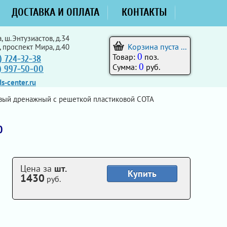
ДОСТАВКА И ОПЛАТА
КОНТАКТЫ
, ш.Энтузиастов, д.34
Корзина пуста ...
, проспект Мира, д.40
0
Товар:
поз.
) 724-32-38
0
Сумма:
руб.
5) 997-50-00
s-center.ru
вый дренажный с решеткой пластиковой СОТА
0
Цена за
шт.
Купить
1430
руб.