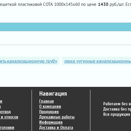
решеткой пластиковой СОТА 1000х145х60 по цене
1430
руб./шт. Ес
ить канализационную трубу
люки чугунные канализационн
Навигация
ги
Главная
Работаем без 
и
О компании
Доставка без 
оотвод
Продукция
Вся продукция
 и откосов
Дренажные работы
Информация
головки
Доставка и Оплата