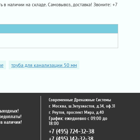
ть в наличии на складе. Самовывоз, доставка! Звоните: +7
ые
труба для канализации 50 мм
Современные Дренажные Системы
г. Москва
,
ш.Энтузиастов, д.34, оф.31
выходных!
г. Реутов
,
проспект Мира, д.40
предоплаты!
График: ежедневно с 09:00 до
 в наличии!
18:00
+7 (495) 724-32-38
+7 (495) 142-32-38