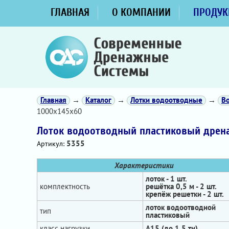
ГЛАВНАЯ
О КОМПАНИИ
ПРОДУК
Главная
→
Каталог
→
Лотки водоотводные
→
В
1000х145х60
Лоток водоотводный пластиковый дрена
5355
Артикул:
Характеристики
лоток - 1 шт.
комплектность
решётка 0,5 м - 2 шт.
крепёж решетки - 2 шт.
лоток водоотводной
тип
пластиковый
класс нагрузки
А15 (до 1,5 тн)