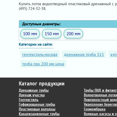
Купить лоток водоотводный пластиковый дренажный с 
(495) 724-32-38.
Доступные диаметры:
100 мм
150 мм
200 мм
Категории на сайте:
геотекстиль москва
дренажная труба 315
куп
труба пвх 200 мм цена
Каталог продукции
Дренажные трубы
Трубы ПНД и фитин
Дренаж участка
Водоотводные лотк
Геотекстиль
Поверхностный вод
Гофрированные трубы
Укрепление берегов
Пластиковые колодцы
Геомембрана
Канализационные трубы
Водяные насосы и о