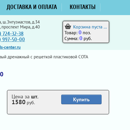
ДОСТАВКА И ОПЛАТА
КОНТАКТЫ
, ш.Энтузиастов, д.34
Корзина пуста ...
, проспект Мира, д.40
0
Товар:
поз.
) 724-32-38
0
Сумма:
руб.
5) 997-50-00
s-center.ru
вый дренажный с решеткой пластиковой СОТА
20
Цена за
шт.
Купить
1580
руб.