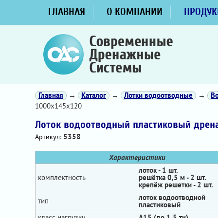
ГЛАВНАЯ
О КОМПАНИИ
ПРОДУК
Главная
→
Каталог
→
Лотки водоотводные
→
В
1000х145х120
Лоток водоотводный пластиковый дрена
5358
Артикул:
Характеристики
лоток - 1 шт.
комплектность
решётка 0,5 м - 2 шт.
крепёж решетки - 2 шт.
лоток водоотводной
тип
пластиковый
класс нагрузки
А15 (до 1,5 тн)