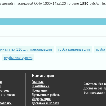
решеткой пластиковой СОТА 1000х145х120 по цене
1580
руб./шт. Е
нная пвх 110 для канализации
труба канализации
труба
трубы пвх купить
Навигация
ги
Главная
Работаем без 
и
О компании
Доставка без 
оотвод
Продукция
Вся продукция
 и откосов
Дренажные работы
Информация
головки
Доставка и Оплата