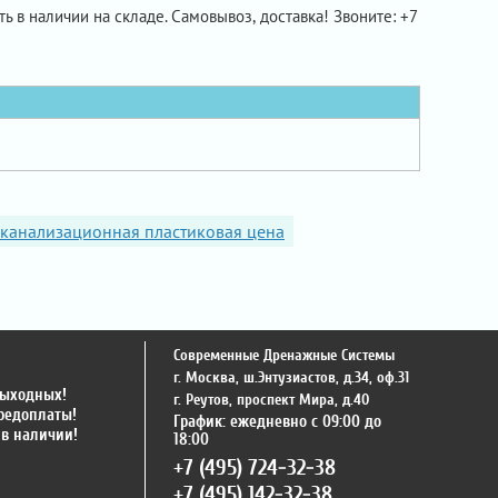
сть в наличии на складе. Самовывоз, доставка! Звоните: +7
 канализационная пластиковая цена
Современные Дренажные Системы
г. Москва
,
ш.Энтузиастов, д.34, оф.31
выходных!
г. Реутов
,
проспект Мира, д.40
предоплаты!
График: ежедневно с 09:00 до
 в наличии!
18:00
+7 (495) 724-32-38
+7 (495) 142-32-38