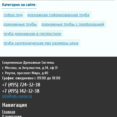
Категории на сайте:
гофра пнд
дренажная гофрированная труба
дренажные трубы
дренажные трубы с перфорацией
труба дренажная в геотекстиле
труба сантехническая пвх размеры цена
Современные Дренажные Системы
г. Москва
,
ш.Энтузиастов, д.34, оф.31
г. Реутов
,
проспект Мира, д.40
График: ежедневно с 09:00 до 18:00
+7 (495) 724-32-38
+7 (495) 142-32-38
info@sds-center.ru
Навигация
Главная
О компании