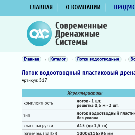
ГЛАВНАЯ
О КОМПАНИИ
ПРОДУК
Главная
→
Каталог
→
Лотки водоотводные
→
В
Лоток водоотводный пластиковый дрена
517
Артикул:
Характеристики
лоток - 1 шт.
комплектность
решётка 0,5 м - 2 шт.
лоток водоотводный пласти
тип
без уклона
класс нагрузки
А15 (до 1,5 тн)
размеры, ДхШхВ
1000х116х96 мм