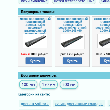
Лотки ливневые
Лотки железобетонные
Кана
Популярные товары:
Лоток водоотводный
Лоток водоотводный
Лоток вод
пластиковый
пластиковый
пласт
дренажный с
дренажный с
дрена
решеткой
решеткой чугунной
решеткой
штампованной
1000x145x60
1000x
оцинкованной
1000x125x70
Акция:
1000
руб./шт.
Цена:
2330
руб./шт.
Цена:
238
Купить
Купить
Куп
Доступные диаметры:
100 мм
150 мм
200 мм
Категории на сайте:
дренаж softrock
купить дренажные колодцы