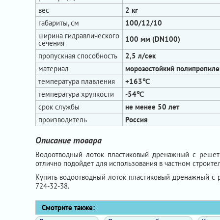
вес
2 кг
габариты, см
100/12/10
ширина гидравлического
100 мм (DN100)
сечения
пропускная способность
2,5 л/сек
материал
морозостойкий полипропиле
температура плавления
+163℃
температура хрупкости
-54℃
срок службы
не менее 50 лет
производитель
Россия
Описание товара
Водоотводный лоток пластиковый дренажный с решетк
отлично подойдет для использования в частном строите
Купить водоотводный лоток пластиковый дренажный с
724-32-38.
Смотрите также: