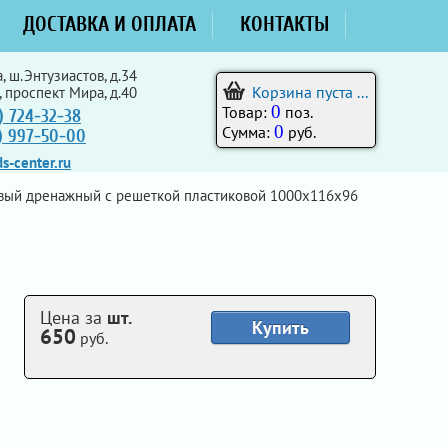
ДОСТАВКА И ОПЛАТА
КОНТАКТЫ
, ш.Энтузиастов, д.34
Корзина пуста ...
, проспект Мира, д.40
0
Товар:
поз.
) 724-32-38
0
Сумма:
руб.
5) 997-50-00
s-center.ru
вый дренажный с решеткой пластиковой 1000x116x96
Цена за
шт.
Купить
650
руб.