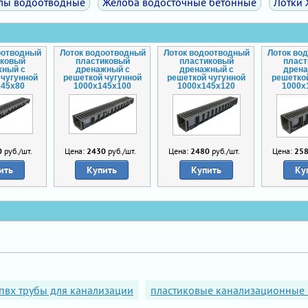
лы водоотводные
Желоба водосточные бетонные
Лотки
оотводный
Лоток водоотводный
Лоток водоотводный
Лоток во
иковый
пластиковый
пластиковый
плас
жный с
дренажный с
дренажный с
дрен
 чугунной
решеткой чугунной
решеткой чугунной
решетко
145x80
1000x145x100
1000x145x120
1000x
0
руб./шт.
Цена:
2430
руб./шт.
Цена:
2480
руб./шт.
Цена:
25
ить
Купить
Купить
Ку
пвх трубы для канализации
пластиковые канализационные 