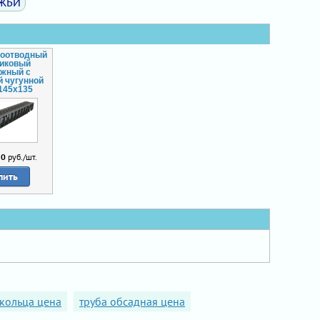
 ЖБИ
доотводный
тиковый
ажный с
й чугунной
145x135
80
руб./шт.
пить
кольца цена
труба обсадная цена