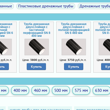
ванные
Пластиковые дренажные трубы
Дренажные труб
ренажная
Труба дренажная
Труба дренажная
Труба 
ойная с
двухслойная с
двухслойная с
двухс
ичной
частичной
полной перфорацией
полной п
ией SN 6
перфорацией SN 8
SN 6 460 мм
SN 8
 мм
400 мм
0
руб./м.п.
Цена:
3800
руб./м.п.
Цена:
3750
руб./м.п.
Цена:
400
ить
Купить
Купить
Ку
 мм
400 мм
460 мм
500 мм
575 мм
630 мм
ир
купить трубы пвх для канализации
лоток водоотводны