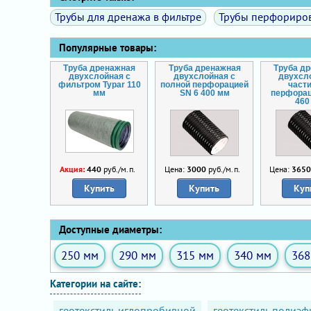
Трубы для дренажа в фильтре
Трубы перфориро
Популярные товары:
Труба дренажная
Труба дренажная
Труба д
двухслойная с
двухслойная с
двухсл
фильтром Typar 110
полной перфорацией
част
мм
SN 6 400 мм
перфорац
460
Акция:
440
руб./м.п.
Цена:
3000
руб./м.п.
Цена:
365
Купить
Купить
Куп
Доступные диаметры:
250 мм
290 мм
315 мм
340 мм
368
Категории на сайте:
геотекстиль иглопробивной
геотекстиль полиэф