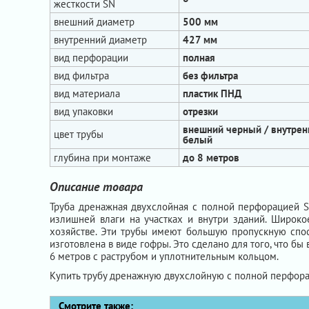
жесткости SN
внешний диаметр
500 мм
внутренний диаметр
427 мм
вид перфорации
полная
вид фильтра
без фильтра
вид материала
пластик ПНД
вид упаковки
отрезки
внешний черный / внутрен
цвет трубы
белый
глубина при монтаже
до 8 метров
Описание товара
Труба дренажная двухслойная с полной перфорацией S
излишней влаги на участках и внутри зданий. Широк
хозяйстве. Эти трубы имеют большую пропускную спос
изготовлена в виде гофры. Это сделано для того, что б
6 метров с раструбом и уплотнительным кольцом.
Купить трубу дренажную двухслойную с полной перфор
Смотрите также: