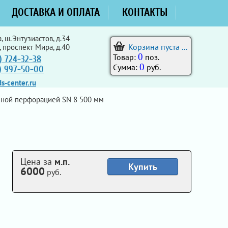
ДОСТАВКА И ОПЛАТА
КОНТАКТЫ
, ш.Энтузиастов, д.34
Корзина пуста ...
, проспект Мира, д.40
0
Товар:
поз.
) 724-32-38
0
Сумма:
руб.
5) 997-50-00
s-center.ru
лной перфорацией SN 8 500 мм
Цена за
м.п.
Купить
6000
руб.