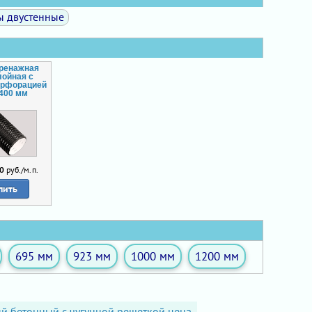
ы двустенные
дренажная
лойная с
ерфорацией
 400 мм
0
руб./м.п.
пить
695 мм
923 мм
1000 мм
1200 мм
й бетонный с чугунной решеткой цена