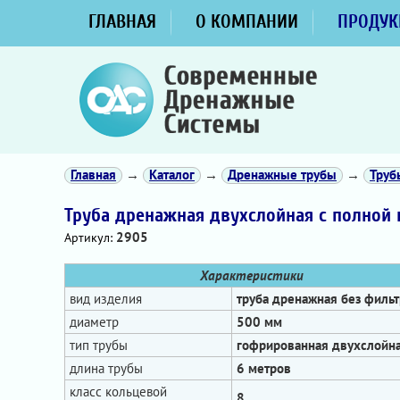
ГЛАВНАЯ
О КОМПАНИИ
ПРОДУК
Главная
→
Каталог
→
Дренажные трубы
→
Труб
Труба дренажная двухслойная с полной
2905
Артикул:
Характеристики
вид изделия
труба дренажная без фильт
диаметр
500 мм
тип трубы
гофрированная двухслойн
длина трубы
6 метров
класс кольцевой
8