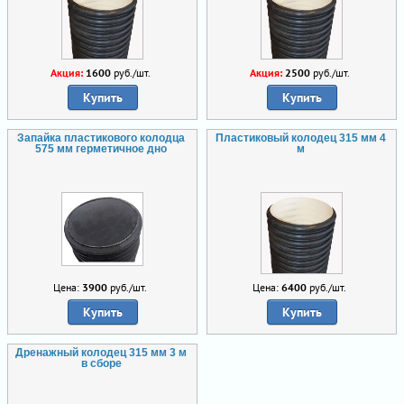
Акция:
1600
руб./шт.
Акция:
2500
руб./шт.
Купить
Купить
Запайка пластикового колодца
Пластиковый колодец 315 мм 4
575 мм герметичное дно
м
Цена:
3900
руб./шт.
Цена:
6400
руб./шт.
Купить
Купить
Дренажный колодец 315 мм 3 м
в сборе