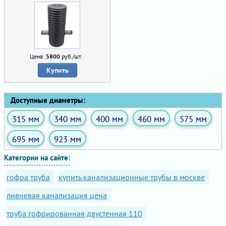
Цена:
5800
руб./шт.
Купить
Доступные диаметры:
315 мм
340 мм
400 мм
460 мм
575 мм
695 мм
923 мм
Категории на сайте:
гофра труба
купить канализационные трубы в москве
ливневая канализация цена
труба гофрированная двустенная 110