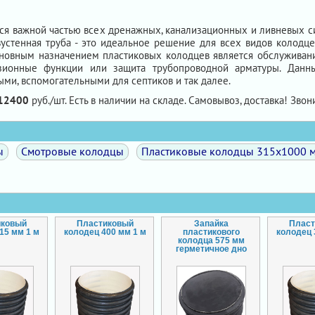
ся важной частью всех дренажных, канализационных и ливневых с
устенная труба - это идеальное решение для всех видов колодц
сновным назначением пластиковых колодцев является обслуживан
изионные функции или защита трубопроводной арматуры. Данны
ми, вспомогательными для септиков и так далее.
12400
руб./шт. Есть в наличии на складе. Самовывоз, доставка! Звони
ы
Смотровые колодцы
Пластиковые колодцы 315х1000 
иковый
Пластиковый
Запайка
Плас
15 мм 1 м
колодец 400 мм 1 м
пластикового
колодец 
колодца 575 мм
герметичное дно