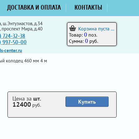
ДОСТАВКА И ОПЛАТА
КОНТАКТЫ
, ш.Энтузиастов, д.34
Корзина пуста ...
, проспект Мира, д.40
0
Товар:
поз.
) 724-32-38
0
Сумма:
руб.
5) 997-50-00
s-center.ru
й колодец 460 мм 4 м
Цена за
шт.
Купить
12400
руб.