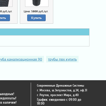
00
руб./шт.
Цена:
5800
руб./шт.
пить
Купить
руба канализационная 90
трубы пвх купить
Современные Дренажные Системы
г. Москва
,
ш.Энтузиастов, д.34, оф.31
выходных!
г. Реутов
,
проспект Мира, д.40
предоплаты!
График: ежедневно с 09:00 до
 в наличии!
18:00