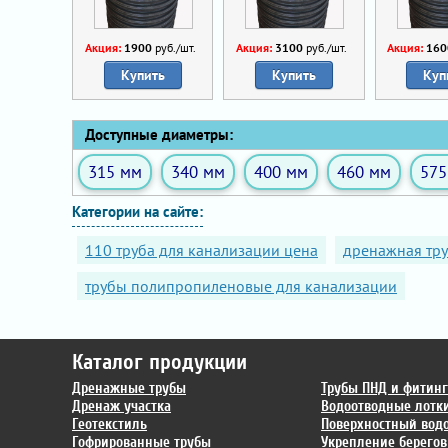
Акция:
1900
руб./шт.
Акция:
3100
руб./шт.
Акция:
160
Купить
Купить
Куп
Доступные диаметры:
315 мм
340 мм
400 мм
460 мм
575
Категории на сайте:
110 труба для канализации цена
дренажная тру
трубы полипропиленовые для канализации
Каталог продукции
Дренажные трубы
Трубы ПНД и фитин
Дренаж участка
Водоотводные лотк
Геотекстиль
Поверхностный вод
Гофрированные трубы
Укрепление берегов