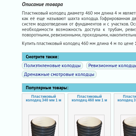
Описание товара
Пластиковый колодец диаметр 460 мм длина 4 м являет
как её еще называют шахта колодца. Гофрированная дв
систем водоотведения от фундаментов и с участков. О
необходимости возможность доступа к трубам, рев
поворотными, ревизионными, проходными, накопительны
Купить пластиковый колодец 460 мм длина 4 м по цене
Смотрите также:
Полиэтиленовые колодцы
Ревизионные колодц
Дренажные смотровые колодцы
Популярные товары:
Пластиковый
Пластиковый
Пласт
колодец 340 мм 1 м
колодец 460 мм 1 м
колодец 3