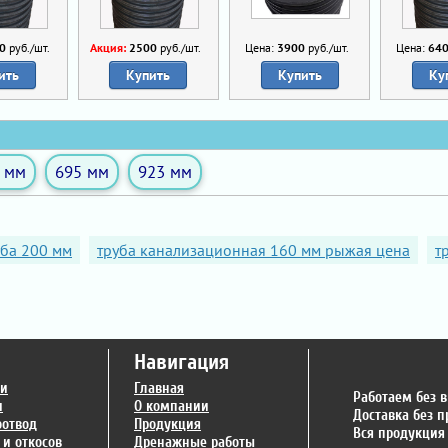
0
руб./шт.
Акция:
2500
руб./шт.
Цена:
3900
руб./шт.
Цена:
64
ить
Купить
Купить
Ку
 мм
695 мм
923 мм
ба 200 мм
труба канализационная 160 мм рыжая цена
т
Навигация
ги
Главная
Работаем без 
и
О компании
Доставка без 
оотвод
Продукция
Вся продукция
 и откосов
Дренажные работы