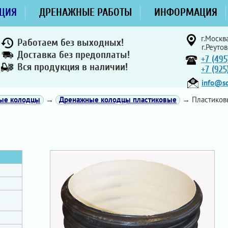
ЦИЯ
ДРЕНАЖНЫЕ РАБОТЫ
ИНФОРМАЦИЯ
г.Москва
Работаем без выходных!
г.Реутов
Доставка без предоплаты!
+7 (495
Вся продукция в наличии!
+7 (92
info@sd
ные колодцы
→
Дренажные колодцы пластиковые
→ Пластиковы