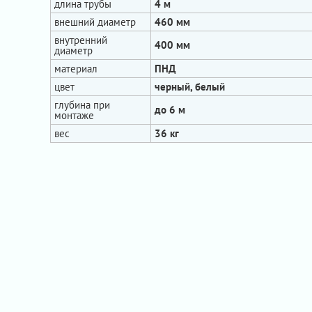
длина трубы
4 м
внешний диаметр
460 мм
внутренний
400 мм
диаметр
материал
ПНД
цвет
черный, белый
глубина при
до 6 м
монтаже
вес
36 кг