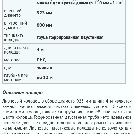
манжет для врезки диаметр 110 мм - 1 шт.
внешний
923 мм
диаметр
внутренний
800 мм
диаметр
тип шахты
труба гофрированная двустенная
колодца
длина шахты
4 м
колодца
материал
ПНД
цвет
черный
глубина при
до 12 м
монтаже
Описание товара
Ливневый колодец в сборе диаметр 923 мм длина 4 м является
важной частью важной частью ливневых систем. Основным
элементом колодца является труба или как её еще называют
шахта колодца. Гофрированная двустенная труба - это идеальное
решение для всех видов колодцев, используемых в ливневой
канализации. Ливневые пластиковые колодцы используются для
обслуживания и контроля работоспособности системы,