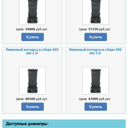
Цена:
34000
руб./шт.
Цена:
37250
руб./шт.
Купить
Купить
Ливневый колодец в сборе 695
Ливневый колодец в сборе 695
мм 2 м
мм 3 м
Цена:
40500
руб./шт.
Цена:
47000
руб./шт.
Купить
Купить
Доступные диаметры: