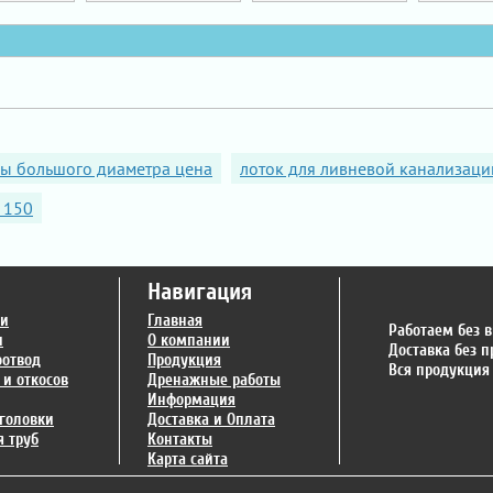
бы большого диаметра цена
лоток для ливневой канализаци
 150
Навигация
ги
Главная
Работаем без 
и
О компании
Доставка без 
оотвод
Продукция
Вся продукция
 и откосов
Дренажные работы
Информация
головки
Доставка и Оплата
 труб
Контакты
Карта сайта