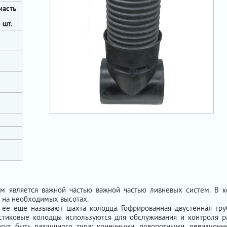
часть
 шт.
м является важной частью важной частью ливневых систем. В к
 на необходимых высотах.
её еще называют шахта колодца. Гофрированная двустенная тру
стиковые колодцы используются для обслуживания и контроля р
гут быть различного типа: конечными, поворотными, ревизионн