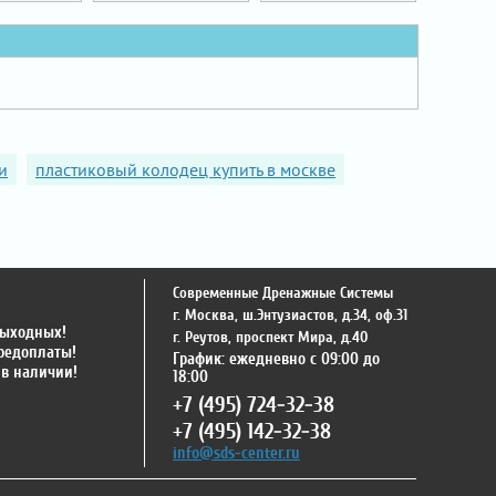
и
пластиковый колодец купить в москве
Современные Дренажные Системы
г. Москва
,
ш.Энтузиастов, д.34, оф.31
выходных!
г. Реутов
,
проспект Мира, д.40
предоплаты!
График: ежедневно с 09:00 до
 в наличии!
18:00
+7 (495) 724-32-38
+7 (495) 142-32-38
info@sds-center.ru