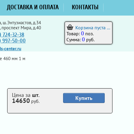
ДОСТАВКА И ОПЛАТА
КОНТАКТЫ
, ш.Энтузиастов, д.34
Корзина пуста ...
, проспект Мира, д.40
0
Товар:
поз.
) 724-32-38
0
Сумма:
руб.
5) 997-50-00
s-center.ru
е 460 мм 1 м
Цена за
шт.
Купить
14650
руб.