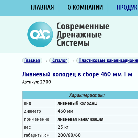
ГЛАВНАЯ
О КОМПАНИИ
ПРОДУК
Главная
→
Каталог
→
Пластиковые канализацион
Ливневый колодец в сборе 460 мм 1 м
2700
Артикул:
Характеристики
вид
ливневый колодец
диаметр
460 мм
применение
ливневая канализация
вес
25 кг
габариты, см
200/60/60