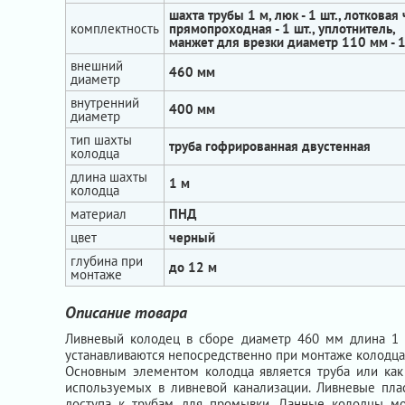
шахта трубы 1 м, люк - 1 шт., лотковая 
комплектность
прямопроходная - 1 шт., уплотнитель,
манжет для врезки диаметр 110 мм - 1
внешний
460 мм
диаметр
внутренний
400 мм
диаметр
тип шахты
труба гофрированная двустенная
колодца
длина шахты
1 м
колодца
материал
ПНД
цвет
черный
глубина при
до 12 м
монтаже
Описание товара
Ливневый колодец в сборе диаметр 460 мм длина 1 
устанавливаются непосредственно при монтаже колодца
Основным элементом колодца является труба или как 
используемых в ливневой канализации. Ливневые пла
доступа к трубам для промывки. Данные колодцы мо