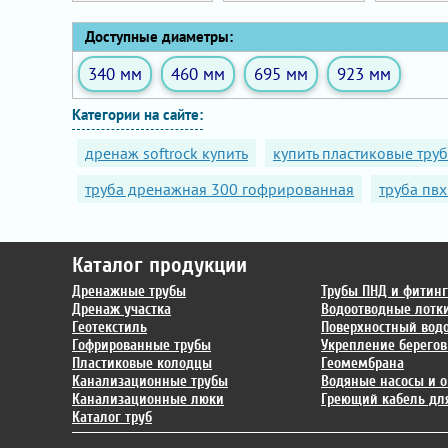
Доступные диаметры:
340 мм
460 мм
695 мм
923 мм
Категории на сайте:
дренаж softrock купить
купить пластиковые тру
труба дренажная 300 гофрированная
труба пвх
Каталог продукции
Дренажные трубы
Трубы ПНД и фитин
Дренаж участка
Водоотводные лотк
Геотекстиль
Поверхностный вод
Гофрированные трубы
Укрепление берегов
Пластиковые колодцы
Геомембрана
Канализационные трубы
Водяные насосы и о
Канализационные люки
Греющий кабель для
Каталог труб