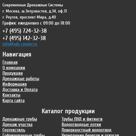
Современные Дренажные Системы
г. Москва
,
ш.Энтузиастов, д.34, оф.31
г. Реутов
,
проспект Мира, д.40
График: ежедневно с 09:00 до 18:00
+7 (495) 724-32-38
+7 (495) 142-32-38
info@sds-center.ru
Навигация
Главная
О компании
Продукция
Дренажные работы
Информация
Доставка и Оплата
Контакты
Карта сайта
Каталог продукции
Дренажные трубы
Трубы ПНД и фитинги
Дренаж участка
Водоотводные лотки
Геотекстиль
Поверхностный водоотвод
Гофрированные трубы
Укрепление берегов и откосов