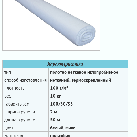
Характеристики
тип
полотно нетканое иглопробивное
способ изготовления
нетканый, термоскрепленный
плотность
100 г/м²
вес
10 кг
габариты, см
100/50/35
ширина рулона
2 м
длина в рулоне
50 м
цвет
белый, микс
материал
полиэфир