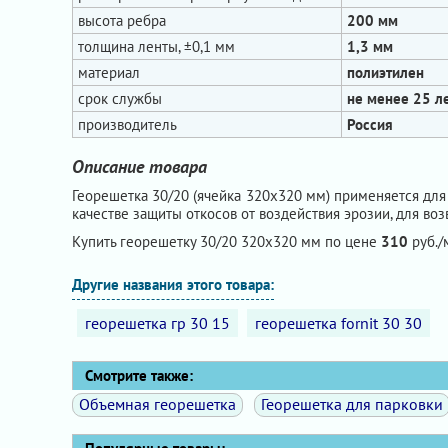
высота ребра
200 мм
толщина ленты, ±0,1 мм
1,3 мм
материал
полиэтилен
срок службы
не менее 25 л
производитель
Россия
Описание товара
Георешетка 30/20 (ячейка 320х320 мм) применяется для
качестве защиты откосов от воздействия эрозии, для в
Купить георешетку 30/20 320х320 мм по цене
310
руб./м
Другие названия этого товара:
георешетка гр 30 15
георешетка fornit 30 30
Смотрите также:
Объемная георешетка
Георешетка для парковки