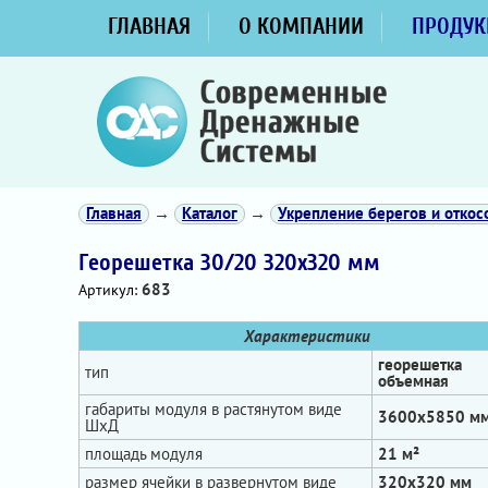
ГЛАВНАЯ
О КОМПАНИИ
ПРОДУК
Главная
→
Каталог
→
Укрепление берегов и откос
Георешетка 30/20 320x320 мм
683
Артикул:
Характеристики
георешетка
тип
объемная
габариты модуля в растянутом виде
3600х5850 м
ШхД
площадь модуля
21 м²
размер ячейки в развернутом виде
320х320 мм