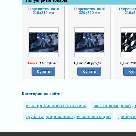
Популярные товары:
Георешетка 30/10
Георешетка 30/10
Георешет
210x210 мм
320x320 мм
210x2
Акция:
230
руб./м²
Цена:
230
руб./м²
Цена:
21
Купить
Купить
Куп
Категории на сайте:
иглопробивной геотекстиль
люк полимерный д
труба гофрированная для канализации
фиберт