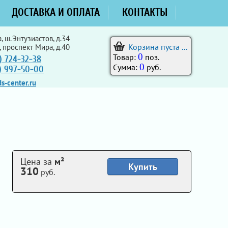
ДОСТАВКА И ОПЛАТА
КОНТАКТЫ
, ш.Энтузиастов, д.34
Корзина пуста ...
, проспект Мира, д.40
0
Товар:
поз.
) 724-32-38
0
Сумма:
руб.
5) 997-50-00
s-center.ru
Цена за
м²
Купить
310
руб.