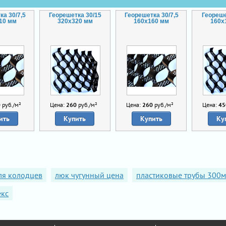
ка 30/7,5
Георешетка 30/15
Георешетка 30/7,5
Геореше
10 мм
320x320 мм
160x160 мм
160x
0
руб./м²
Цена:
260
руб./м²
Цена:
260
руб./м²
Цена:
45
ить
Купить
Купить
Ку
ля колодцев
люк чугунный цена
пластиковые трубы 300
екс