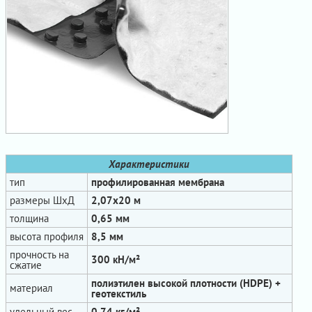
Характеристики
тип
профилированная мембрана
размеры ШхД
2,07х20 м
толщина
0,65 мм
высота профиля
8,5 мм
прочность на
300 кН/м²
сжатие
полиэтилен высокой плотности (HDPE) +
материал
геотекстиль
удельный вес
0,74 кг/м²