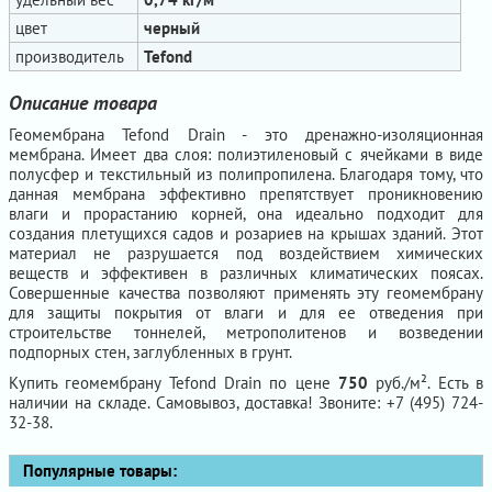
цвет
черный
производитель
Tefond
Описание товара
Геомембрана Tefond Drain - это дренажно-изоляционная
мембрана. Имеет два слоя: полиэтиленовый с ячейками в виде
полусфер и текстильный из полипропилена. Благодаря тому, что
данная мембрана эффективно препятствует проникновению
влаги и прорастанию корней, она идеально подходит для
создания плетущихся садов и розариев на крышах зданий. Этот
материал не разрушается под воздействием химических
веществ и эффективен в различных климатических поясах.
Совершенные качества позволяют применять эту геомембрану
для защиты покрытия от влаги и для ее отведения при
строительстве тоннелей, метрополитенов и возведении
подпорных стен, заглубленных в грунт.
Купить геомембрану Tefond Drain по цене
750
руб./м². Есть в
наличии на складе. Самовывоз, доставка! Звоните: +7 (495) 724-
32-38.
Популярные товары: