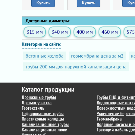
Купить
Купить
Куп
Доступные диаметры:
315 мм
340 мм
400 мм
460 мм
575
Категории на сайте:
бетонные желоба
геомембрана цена за м2
к
трубы 200 мм для наружной канализации цена
Каталог продукции
Дренажные трубы
Трубы ПНД и фитин
Дренаж участка
Водоотводные лотк
Геотекстиль
Поверхностный вод
Гофрированные трубы
Укрепление берегов
Пластиковые колодцы
Геомембрана
Канализационные трубы
Водяные насосы и о
Канализационные люки
Греющий кабель для