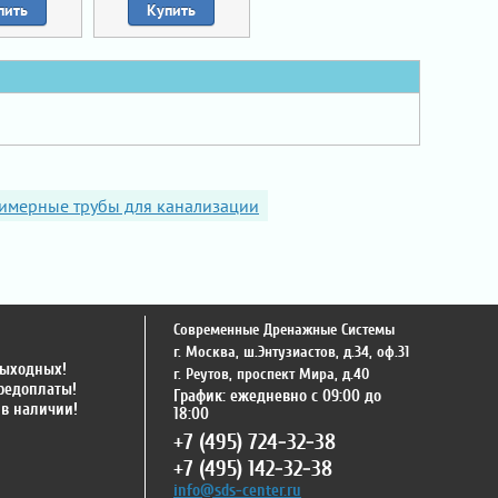
пить
Купить
имерные трубы для канализации
Современные Дренажные Системы
г. Москва
,
ш.Энтузиастов, д.34, оф.31
выходных!
г. Реутов
,
проспект Мира, д.40
предоплаты!
График: ежедневно с 09:00 до
 в наличии!
18:00
+7 (495) 724-32-38
+7 (495) 142-32-38
info@sds-center.ru