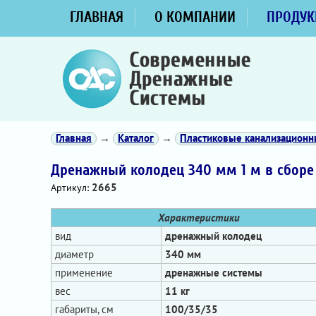
ГЛАВНАЯ
О КОМПАНИИ
ПРОДУК
Главная
→
Каталог
→
Пластиковые канализацион
Дренажный колодец 340 мм 1 м в сборе
2665
Артикул:
Характеристики
вид
дренажный колодец
диаметр
340 мм
применение
дренажные системы
вес
11 кг
габариты, см
100/35/35