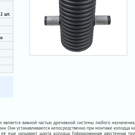
2 шт.
ая
 является важной частью дренажной системы любого назначения,
езки. Они устанавливаются непосредственно при монтаже колодца 
её еще называют шахта колодца. Гофрированная двустенная тру