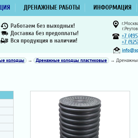
ЦИЯ
ДРЕНАЖНЫЕ РАБОТЫ
ИНФОРМАЦИЯ
г.Москва
Работаем без выходных!
г.Реутов
Доставка без предоплаты!
+7 (495
Вся продукция в наличии!
+7 (92
info@sd
ные колодцы
→
Дренажные колодцы пластиковые
→ Дренажный 