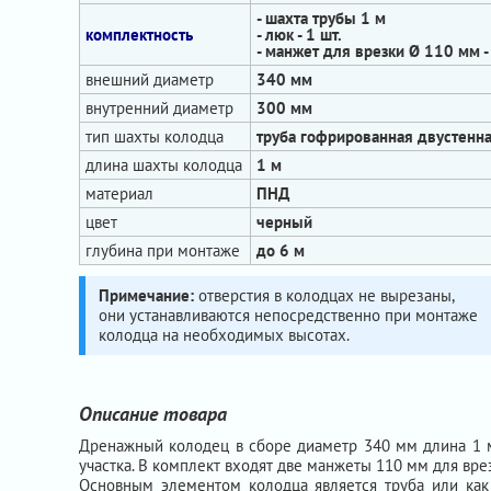
- шахта трубы 1 м
комплектность
- люк - 1 шт.
- манжет для врезки Ø 110 мм - 
внешний диаметр
340 мм
внутренний диаметр
300 мм
тип шахты колодца
труба гофрированная двустенн
длина шахты колодца
1 м
материал
ПНД
цвет
черный
глубина при монтаже
до 6 м
Примечание:
отверстия в колодцах не вырезаны,
они устанавливаются непосредственно при монтаже
колодца на необходимых высотах.
Описание товара
Дренажный колодец в сборе диаметр 340 мм длина 1 м
участка. В комплект входят две манжеты 110 мм для вр
Основным элементом колодца является труба или как 