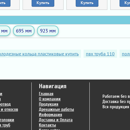
ить
Купить
Купить
Ку
 мм
695 мм
923 мм
олодезные кольца пластиковые купить
пвх труба 110
пол
Навигация
ги
Главная
Работаем без 
и
О компании
Доставка без 
оотвод
Продукция
Вся продукция
 и откосов
Дренажные работы
Информация
головки
Доставка и Оплата
 труб
Контакты