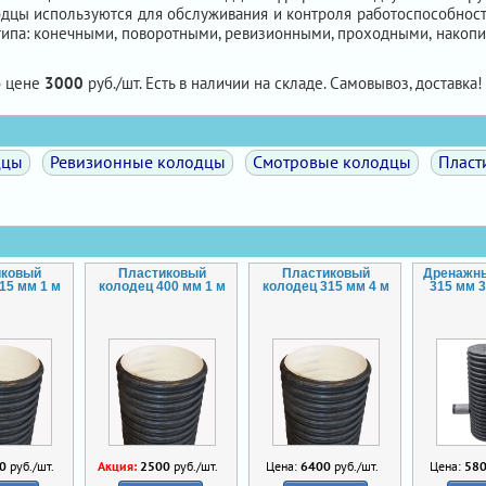
цы используются для обслуживания и контроля работоспособност
типа: конечными, поворотными, ревизионными, проходными, накоп
о цене
3000
руб./шт. Есть в наличии на складе. Самовывоз, доставка! 
дцы
Ревизионные колодцы
Смотровые колодцы
Пласт
иковый
Пластиковый
Пластиковый
Дренажн
15 мм 1 м
колодец 400 мм 1 м
колодец 315 мм 4 м
315 мм 3
0
руб./шт.
Акция:
2500
руб./шт.
Цена:
6400
руб./шт.
Цена:
58