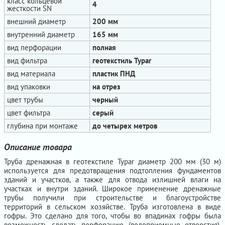
класс кольцевой
4
жесткости SN
внешний диаметр
200 мм
внутренний диаметр
165 мм
вид перфорации
полная
вид фильтра
геотекстиль Typar
вид материала
пластик ПНД
вид упаковки
на отрез
цвет трубы
черный
цвет фильтра
серый
глубина при монтаже
до четырех метров
Описание товара
Труба дренажная в геотекстиле Typar диаметр 200 мм (30 м)
используется для предотвращения подтопления фундаментов
зданий и участков, а также для отвода излишней влаги на
участках и внутри зданий. Широкое применение дренажные
трубы получили при строительстве и благоустройстве
территорий в сельском хозяйстве. Труба изготовлена в виде
гофры. Это сделано для того, чтобы во впадинах гофры была
возможность сделать перфорацию (водоприемные отверстия).