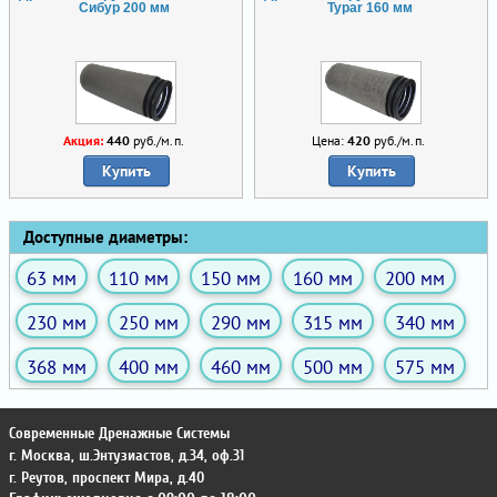
Сибур 200 мм
Typar 160 мм
Акция:
440
руб./м.п.
Цена:
420
руб./м.п.
Купить
Купить
Доступные диаметры:
63 мм
110 мм
150 мм
160 мм
200 мм
230 мм
250 мм
290 мм
315 мм
340 мм
368 мм
400 мм
460 мм
500 мм
575 мм
Современные Дренажные Системы
г. Москва
,
ш.Энтузиастов, д.34, оф.31
г. Реутов
,
проспект Мира, д.40