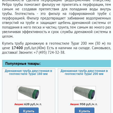
Ребра трубы помогают фильтру не прилегать к перфорации, тем
самым не создавая препятствия для попадания воды внутрь
трубы. Геотекстиль - это фильтр на гофрированной трубе с
перфорацией. Фильтр предотвращает забивание водоприемных
отверстий на трубе и защищает щебень дренажной системы от
попадания в него песка и частиц грунта, тем самым во много раз
увеличивая эффективность и срок службы дренажной системы в
целом.
Купить трубу дренажную в геотекстиле Typar 200 мм (30 м) по
цене
17400
руб./шт.(40м) Есть в наличии на складе. Самовывоз,
доставка! Звоните: +7 (495) 724-32-38.
Популярные товары:
Дренажная труба двустенная в
Дренажная труба двустенная в
геотекстиле Typar 160 мм
геотекстиле Typar 200 мм
Акция:
620
руб./м.п.
Акция:
950
руб./м.п.
Купить
Купить