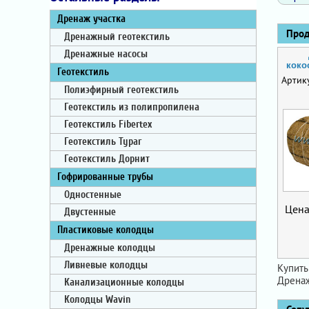
Дренаж участка
Проду
Дренажный геотекстиль
Дренажные насосы
коко
Геотекстиль
Артик
Полиэфирный геотекстиль
Геотекстиль из полипропилена
Геотекстиль Fibertex
Геотекстиль Typar
Геотекстиль Дорнит
Гофрированные трубы
Одностенные
Цена
Двустенные
Пластиковые колодцы
Дренажные колодцы
Ливневые колодцы
Купить
Дренаж
Канализационные колодцы
Колодцы Wavin