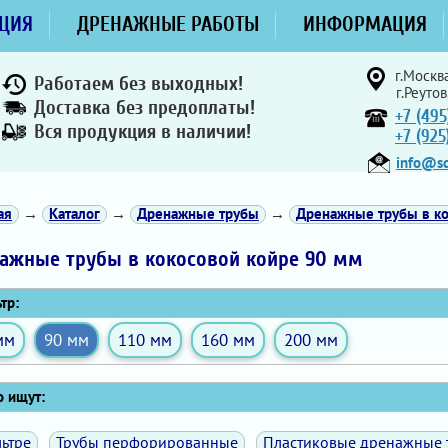
ЦИЯ
ДРЕНАЖНЫЕ РАБОТЫ
ИНФОРМАЦИЯ
г.Москва
Работаем без выходных!
г.Реутов
Доставка без предоплаты!
+7 (495
Вся продукция в наличии!
+7 (92
info@sd
ая
→
Каталог
→
Дренажные трубы
→
Дренажные трубы в ко
ажные трубы в кокосовой койре 90 мм
тр:
мм
90 мм
110 мм
160 мм
200 мм
 ищут:
ьтре
Трубы перфорированные
Пластиковые дренажные 