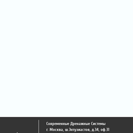
Современные Дренажные Системы
г. Москва
,
ш.Энтузиастов, д.34, оф.31