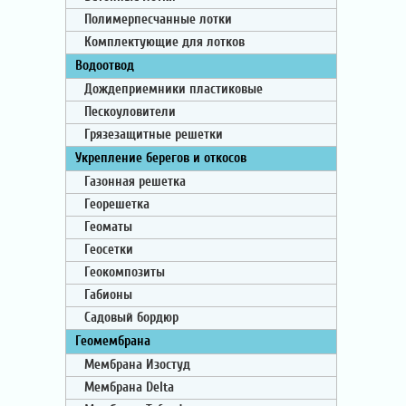
Полимерпесчанные лотки
Комплектующие для лотков
Водоотвод
Дождеприемники пластиковые
Пескоуловители
Грязезащитные решетки
Укрепление берегов и откосов
Газонная решетка
Георешетка
Геоматы
Геосетки
Геокомпозиты
Габионы
Садовый бордюр
Геомембрана
Мембрана Изостуд
Мембрана Delta