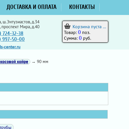
ДОСТАВКА И ОПЛАТА
КОНТАКТЫ
, ш.Энтузиастов, д.34
Корзина пуста ...
, проспект Мира, д.40
0
Товар:
поз.
) 724-32-38
0
Сумма:
руб.
5) 997-50-00
s-center.ru
косовой койре
→ 90 мм
трубы