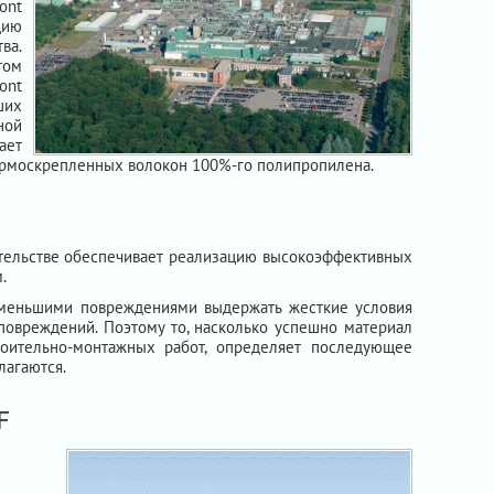
ont
цию
ва.
том
ont
ших
ной
ает
термоскрепленных волокон 100%-го полипропилена.
ительстве обеспечивает реализацию высокоэффективных
.
аименьшими повреждениями выдержать жесткие условия
 повреждений. Поэтому то, насколько успешно материал
оительно-монтажных работ, определяет последующее
лагаются.
F