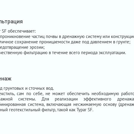
льтрация
r SF обеспечивает:
проникновение частиц почвы в дренажную систему или конструкци
личное сохранение проницаемости даже под давлением в грунте;
едотвращение эрозии;
чественную фильтрацию в течение всего периода эксплуатации.
енаж
д грунтовых и сточных вод.
екстиль, сам по себе, не может обеспечить необходимую работ
нажной системы. Для реализации эффективного дренажа
инированная система, включающая несжимаемую основу (дренаж
ный геотекстильный фильтр, такой как Typar SF.