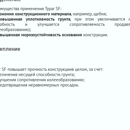
мущества применения Typar SF:
ономия конструкционного материала
, например, щебня;
повышенная уплотняемость грунта
, при этом увеличивается 
собность и улучшается сопротивляемость продавл
ееобразованию);
вышенная морозоустойчивость основания
конструкции.
епление
r SF повышает прочность конструкциив целом, за счет:
еличения несущей способности грунта;
учшения сопротивления колееобразованию;
едотвращения неравномерных просадок.