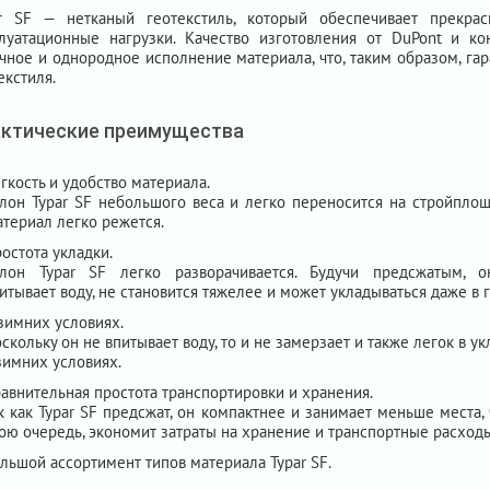
ar SF — нетканый геотекстиль, который обеспечивает прекрас
луатационные нагрузки. Качество изготовления от DuPont и ко
чное и однородное исполнение материала, что, таким образом, га
екстиля.
ктические преимущества
гкость и удобство материала.
лон Typar SF небольшого веса и легко переносится на стройплощ
териал легко режется.
остота укладки.
улон Typar SF легко разворачивается. Будучи предсжатым, 
итывает воду, не становится тяжелее и может укладываться даже в г
зимних условиях.
скольку он не впитывает воду, то и не замерзает и также легок в ук
зимних условиях.
авнительная простота транспортировки и хранения.
к как Typar SF предсжат, он компактнее и занимает меньше места, ч
ою очередь, экономит затраты на хранение и транспортные расходы
льшой ассортимент типов материала Typar SF.