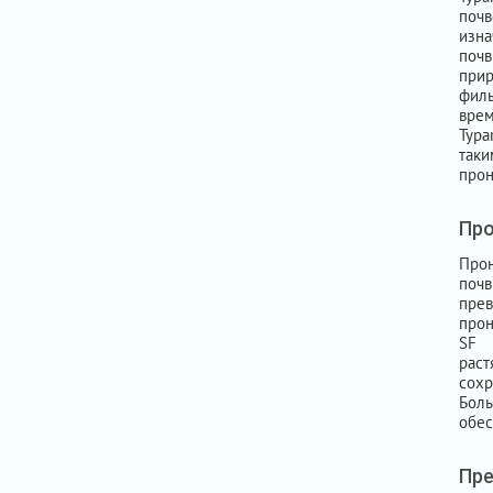
почв
изна
почв
прир
фил
врем
Typa
таки
прон
Пр
Про
почв
прев
прон
SF 
рас
сохр
Боль
обес
Пре