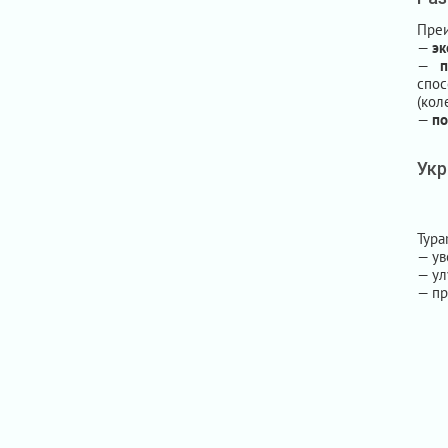
Преи
—
эк
—
спо
(кол
—
по
Укр
Typa
— ув
— ул
— пр