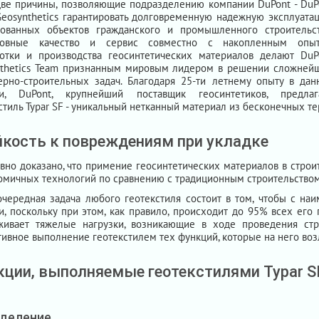
ве причины, позволяющие подразделению компании DuPont - DuP
Geosynthetics гарантировать долговременную надежную эксплуата
зованных объектов гражданского и промышленного строительст
ловные качество и сервис совместно с накопленным опы
ботки и производства геосинтетических материалов делают DuP
nthetics Team признанным мировым лидером в решении сложней
рно-строительных задач. Благодаря 25-ти летнему опыту в дан
ти, DuPont, крупнейший поставщик геосинтетиков, предлаг
стиль Typar SF - уникальный нетканный материал из бесконечных 
йкость к повреждениям при укладке
вно доказано, что примение геосинтетических материалов в стро
омичных технологий по сравнению с традиционным строительством
чередная задача любого геотекстиля состоит в том, чтобы с н
и, поскольку при этом, как правило, происходит до 95% всех его
живает тяжелые нагрузки, возникающие в ходе проведения стр
ивное выполнение геотекстилем тех функций, которые на него воз
кции, выполняемые геотекстилями Typar S
деление