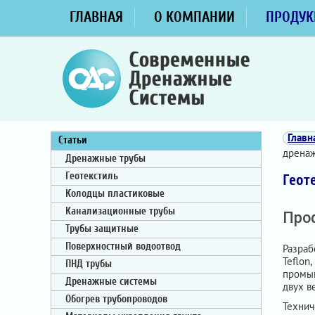
ГЛАВНАЯ
О КОМПАНИИ
ПРОДУК
Главн
Статьи
дренаж
Дренажные трубы
Геотекстиль
Геот
Колодцы пластиковые
Канализационные трубы
Про
Трубы защитные
Поверхностный водоотвод
Разраб
Teflo
ПНД трубы
промыш
Дренажные системы
двух в
Обогрев трубопроводов
Технич