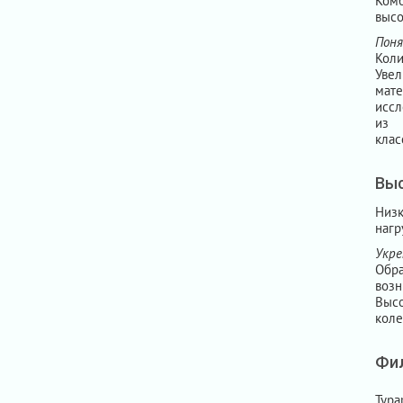
Ком
высо
Поня
Кол
Уве
мате
иссл
из 
клас
Выс
Низ
нагр
Укре
Обра
воз
Высо
коле
Фи
Typ