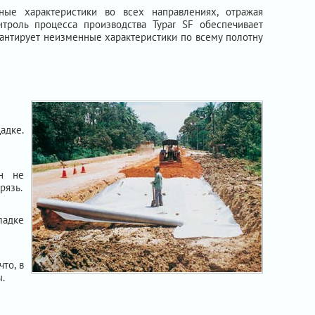
ные характеристики во всех направлениях, отражая
нтроль процесса производства Typar SF обеспечивает
рантирует неизменные характеристики по всему полотну
адке.
он не
рязь.
ладке
то, в
.