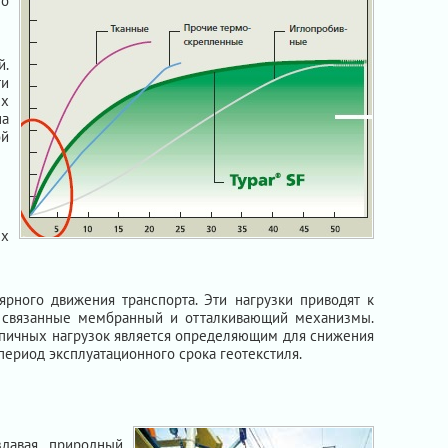
то
й.
ти
ых
на
й
ых
рного движения транспорта. Эти нагрузки приводят к
т связанные мембранный и отталкивающий механизмы.
типичных нагрузок является определяющим для снижения
ериод эксплуатационного срока геотекстиля.
здавая природный