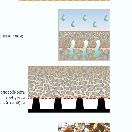
онные слои;
оспособность
 требуется
ный слой) и