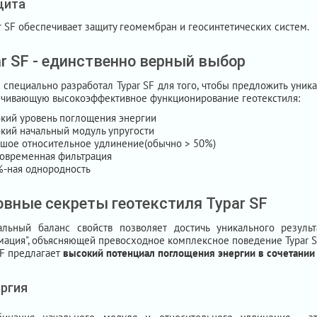
щита
r SF обеспечивает защиту геомембран и геосинтетических систем.
r SF - единственно верный выбор
 специально разработал Typar SF для того, чтобы предложить уник
чивающую высокоэффективное функционирование геотекстиля:
кий уровень поглощения энергии
кий начальный модуль упругости
шое относительное удлинение(обычно > 50%)
овременная фильтрация
-ная однородность
вные секреты геотекстиля Typar SF
альный баланс свойств позволяет достичь уникального результ
ация", объясняющей превосходное комплексное поведение Typar SF
SF предлагает
высокий потенциал поглощения энергии в сочетани
ргия