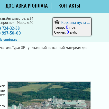
ДОСТАВКА И ОПЛАТА
КОНТАКТЫ
, ш.Энтузиастов, д.34
Корзина пуста ...
, проспект Мира, д.40
0
Товар:
поз.
) 724-32-38
0
Сумма:
руб.
5) 997-50-00
s-center.ru
кстиль Typar SF - уникальный нетканный материал для
как
тие
лее
его