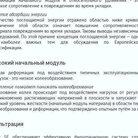
бинация начального модуля и относительного удлинения - э
кое сопротивление к повреждениям во время укладки.
тие абсорбции энергии
ичество поглощаемой энергии отражено областью ниже криво
личение этой области означает повышение сопротивляемос
риала повреждениям во время укладки. Таковы выводы независим
едований. По этой причине концепция поглощаемой энергии — од
наиболее важных тем для обсуждения по Европейско
сификации.
окий начальный модуль
кая деформация под воздействием типичных эксплуатационн
узок - это низкое колееобразование.
пление позволяет понижать колееобразование
зование колеи происходит под воздействием нагрузок от регуля
никновению растягивающих напряжений в плоскости и запускаю
кий уровень жесткости (начальный модуль материала) в области 
еобразования и деформации, что подтверждено опытным путём за п
льтрация
ar SF обеспечивает эффективную фильтрационную систему, со