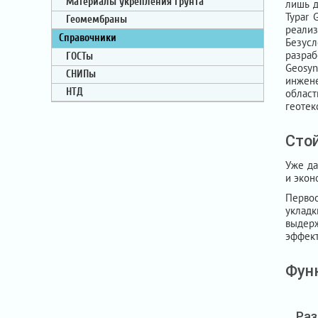
Материалы укрепления грунта
лишь д
Typar 
Геомембраны
реали
Справочники
Безус
разра
ГОСТы
Geosy
СНИПы
инжене
НТД
облас
геотек
Сто
Уже да
и экон
Первоо
укладк
выдер
эффект
Фун
Раз