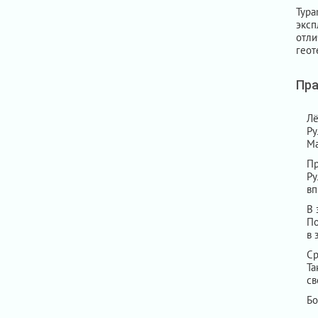
Typ
эксп
отли
геот
Пра
Лё
Ру
Ма
Пр
Р
вп
В 
По
в 
Ср
Та
св
Бо