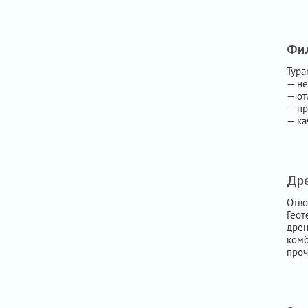
Фи
Typa
— не
— от
— пр
— ка
Др
Отво
Геот
дре
комб
проч