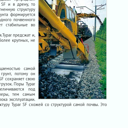
 SF и в дрену, то
тненную структуру
рунта формируется
одного почвенного
ет стабильные во
.Typar предсжат и,
более крупных, не
ицаемостью самой
грунт, потому он
 SF сохраняет свою
рузок. Поры Typar
еличиваются под
меры, тем самым
ока эксплуатации.
туру Typar SF схожей со структурой самой почвы. Это