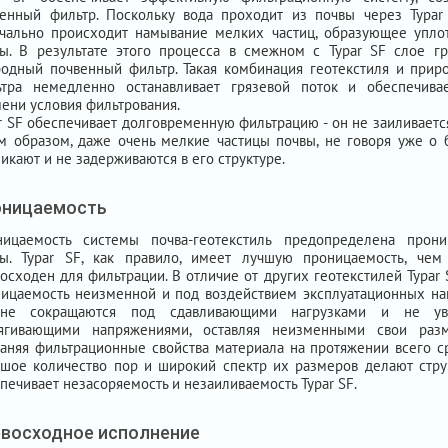
енный фильтр. Поскольку вода проходит из почвы через Typar
чально происходит намывание мелких частиц, образующее упло
ы. В результате этого процесса в смежном с Typar SF слое г
одный почвенный фильтр. Такая комбинация геотекстиля и прир
ьтра немедленно останавливает грязевой поток и обеспечива
ени условия фильтрования.
r SF обеспечивает долговременную фильтрацию - он не заиливается
м образом, даже очень мелкие частицы почвы, не говоря уже о 
икают и не задерживаются в его структуре.
оницаемость
ницаемость системы почва-геотекстиль предопределена прон
ы. Typar SF, как правило, имеет лучшую проницаемость, чем 
осходен для фильтрации. В отличие от других геотекстилей Typar
ицаемость неизменной и под воздействием эксплуатационных наг
не сокращаются под сдавливающими нагрузками и не ув
тягивающими напряжениями, оставляя неизменными свои раз
аняя фильтрационные свойства материала на протяжении всего ср
шое количество пор и широкий спектр их размеров делают струк
печивает незасоряемость и незаиливаемость Typar SF.
восходное исполнение