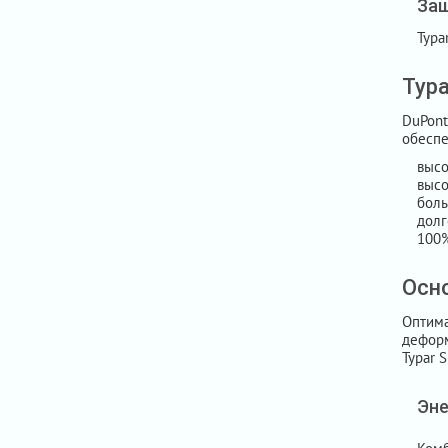
За
Typa
Typa
DuPont
обеспе
высо
высо
боль
долг
100%
Осно
Оптим
деформ
Typar 
Эне