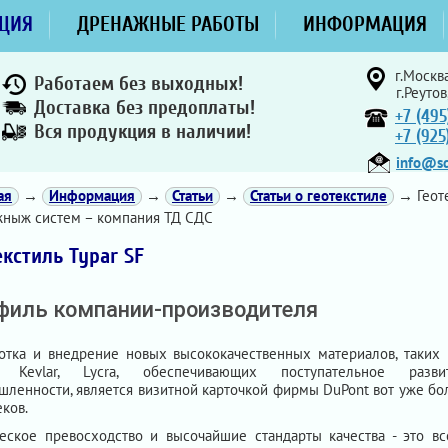
ЦИЯ
ДРЕНАЖНЫЕ РАБОТЫ
ИНФОРМАЦИЯ
г.Москва
Работаем без выходных!
г.Реутов
Доставка без предоплаты!
+7 (495
Вся продукция в наличии!
+7 (92
info@sd
ая
→
Информация
→
Статьи
→
Статьи о геотекстиле
→ Геоте
ныж систем – компания ТД СДС
екстиль Typar SF
филь компании-производителя
отка и внедрение новых высококачественных материалов, таких 
n, Kevlar, Lycra, обеспечивающих поступательное разви
ленности, является визитной карточкой фирмы DuPont вот уже бо
еков.
еское превосходство и высочайшие стандарты качества - это вс