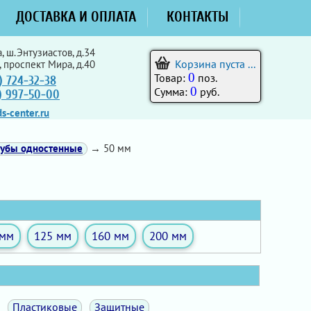
ДОСТАВКА И ОПЛАТА
КОНТАКТЫ
, ш.Энтузиастов, д.34
Корзина пуста ...
, проспект Мира, д.40
0
Товар:
поз.
) 724-32-38
0
Сумма:
руб.
5) 997-50-00
s-center.ru
рубы одностенные
→ 50 мм
 мм
125 мм
160 мм
200 мм
Пластиковые
Защитные