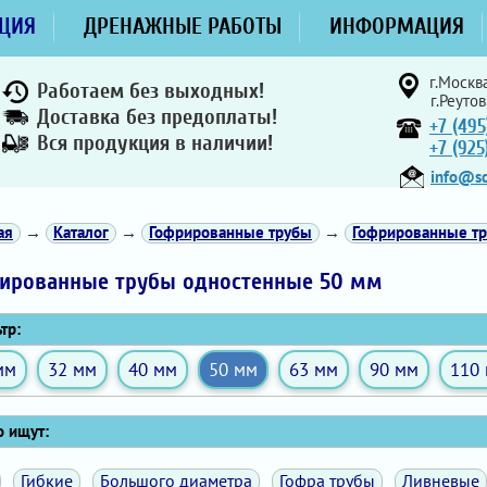
ЦИЯ
ДРЕНАЖНЫЕ РАБОТЫ
ИНФОРМАЦИЯ
г.Москва
Работаем без выходных!
г.Реутов
Доставка без предоплаты!
+7 (495
Вся продукция в наличии!
+7 (92
info@sd
ая
→
Каталог
→
Гофрированные трубы
→
Гофрированные т
ированные трубы одностенные 50 мм
тр:
мм
32 мм
40 мм
50 мм
63 мм
90 мм
110
 ищут:
Гибкие
Большого диаметра
Гофра трубы
Ливневые