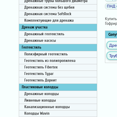
Дренажные трубы большого диаметра
ПНД 
Дренажная система без щебня
Дренажная система SoftRock
Купить
Комплектующие для дренажа
Гофрир
Дренаж участка
Сопут
Дренажный геотекстиль
Дренажные насосы
Дре
Геотекстиль
Полиэфирный геотекстиль
Тру
Геотекстиль из полипропилена
Геотекстиль Fibertex
Геотекстиль Typar
Геотекстиль Дорнит
Пластиковые колодцы
Дренажные колодцы
Ливневые колодцы
Канализационные колодцы
Колодцы Wavin