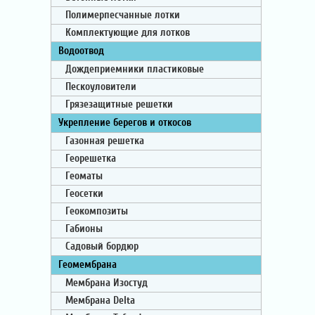
Полимерпесчанные лотки
Комплектующие для лотков
Водоотвод
Дождеприемники пластиковые
Пескоуловители
Грязезащитные решетки
Укрепление берегов и откосов
Газонная решетка
Георешетка
Геоматы
Геосетки
Геокомпозиты
Габионы
Садовый бордюр
Геомембрана
Мембрана Изостуд
Мембрана Delta