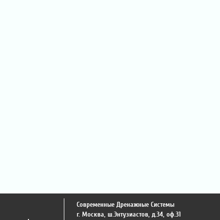
Современные Дренажные Системы
г. Москва
,
ш.Энтузиастов, д.34, оф.31